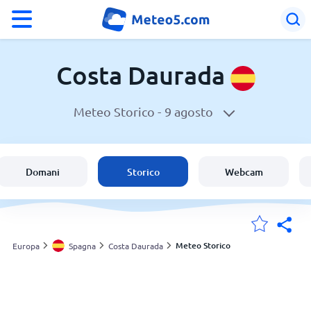
°F
°C
Costa Daurada
Meteo Storico -
9 agosto
Meteo a Costa Daurada
Spagna
Domani
Storico
Webcam
Italia
Svizzera
Meteo Storico
Europa
Spagna
Costa Daurada
Le mie località