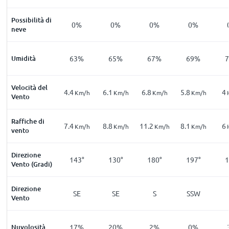
Possibilità di
0%
0%
0%
0%
neve
Umidità
63%
65%
67%
69%
Velocità del
4.4
6.1
6.8
5.8
4
Km/h
Km/h
Km/h
Km/h
Vento
Raffiche di
7.4
8.8
11.2
8.1
6
Km/h
Km/h
Km/h
Km/h
vento
Direzione
143°
130°
180°
197°
1
Vento (Gradi)
Direzione
SE
SE
S
SSW
Vento
Nuvolosità
17%
20%
2%
0%