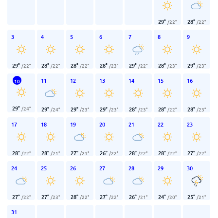
29
°
28
°
/
22
°
/
22
°
3
4
5
6
7
8
9
29
°
28
°
28
°
28
°
29
°
28
°
29
°
/
22
°
/
22
°
/
22
°
/
23
°
/
22
°
/
23
°
/
23
°
11
12
13
14
15
16
10
29
°
/
24
°
29
°
29
°
29
°
28
°
28
°
28
°
/
24
°
/
23
°
/
23
°
/
23
°
/
22
°
/
23
°
17
18
19
20
21
22
23
28
°
28
°
27
°
26
°
28
°
28
°
27
°
/
22
°
/
21
°
/
21
°
/
22
°
/
22
°
/
22
°
/
22
°
24
25
26
27
28
29
30
27
°
27
°
28
°
27
°
26
°
24
°
25
°
/
22
°
/
23
°
/
22
°
/
22
°
/
21
°
/
20
°
/
21
°
31