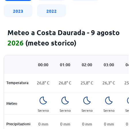
2023
2022
Meteo a Costa Daurada - 9 agosto
2026
(meteo storico)
00:00
01:00
02:00
03:00
0
Temperatura
26,8
°
C
26,8
°
C
25,8
°
C
26,3
°
C
25
Meteo
Sereno
Sereno
Sereno
Sereno
Se
Precipitazioni
0
mm
0
mm
0
mm
0
mm
0