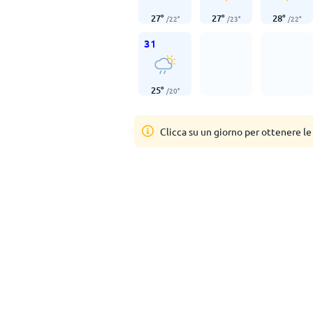
27
°
27
°
28
°
/
22
°
/
23
°
/
22
°
31
25
°
/
20
°
Clicca su un giorno per ottenere le