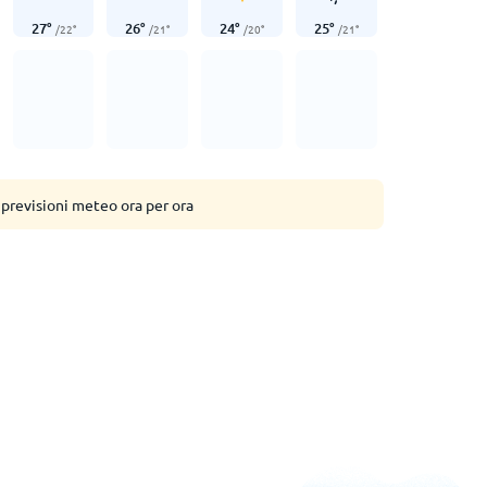
27
°
26
°
24
°
25
°
/
22
°
/
21
°
/
20
°
/
21
°
 previsioni meteo ora per ora