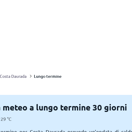
Lungo termine
Costa Daurada
 meteo a lungo termine 30 giorni
29
°
C
 termine per Costa Daurada prevede un'ondata di cal