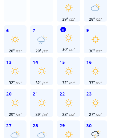
29
°
28
°
/
22
°
/
22
°
6
7
9
8
30
°
/
27
°
28
°
29
°
30
°
/
23
°
/
22
°
/
27
°
13
14
15
16
32
°
32
°
32
°
33
°
/
27
°
/
27
°
/
27
°
/
27
°
20
21
22
23
29
°
29
°
28
°
27
°
/
25
°
/
26
°
/
22
°
/
22
°
27
28
29
30