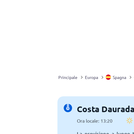
Principale
Europa
Spagna
Costa Daurada
Ora locale: 13:20
La previsione a lungo