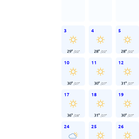
3
4
5
29
°
28
°
28
°
/
22
°
/
22
°
/
22
°
10
11
12
30
°
30
°
31
°
/
27
°
/
27
°
/
27
°
17
18
19
36
°
31
°
30
°
/
28
°
/
27
°
/
27
°
24
25
26