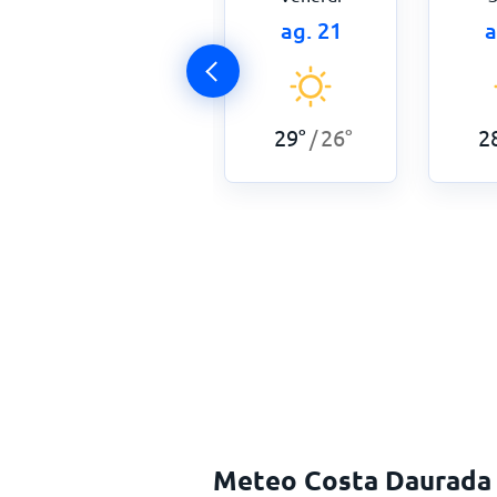
ag. 20
ag. 21
a
29
°
25
°
/
29
°
26
°
2
/
Meteo Costa Daurada 