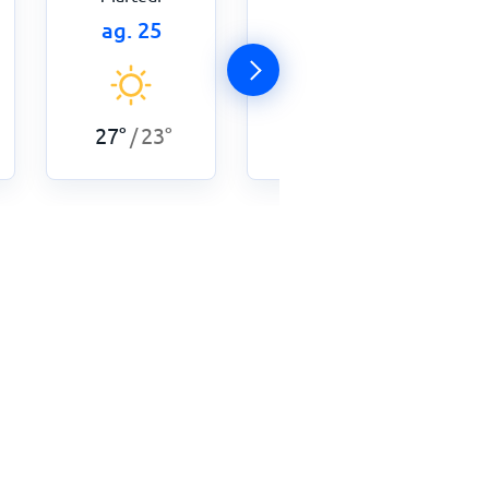
ag. 25
ag. 26
28
°
22
°
/
27
°
23
°
/