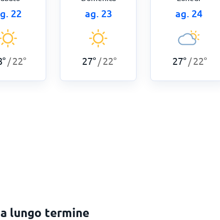
g. 22
ag. 23
ag. 24
8
°
22
°
27
°
22
°
27
°
22
°
/
/
/
a lungo termine