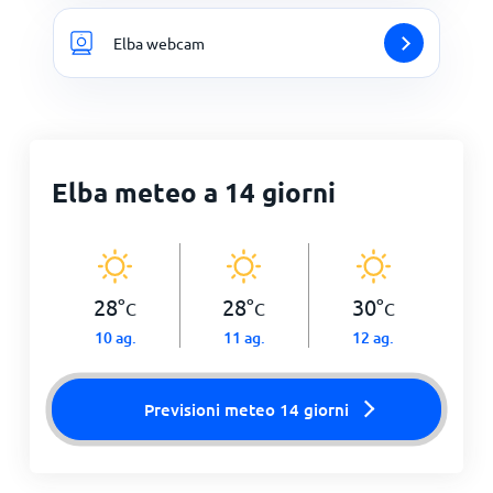
Elba webcam
Elba meteo a 14 giorni
28
°
28
°
30
°
C
C
C
10 ag.
11 ag.
12 ag.
Previsioni meteo 14 giorni