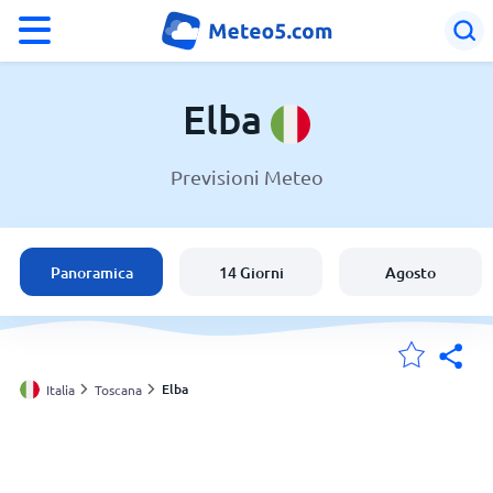
°F
°C
Elba
Previsioni Meteo
Meteo a Elba
Italia
Panoramica
14 Giorni
Agosto
Svizzera
Le mie località
Elba
Italia
Toscana
Principale