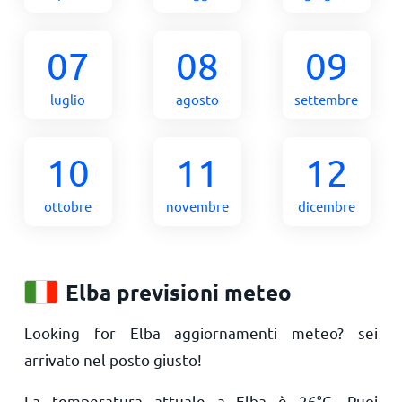
07
08
09
luglio
agosto
settembre
10
11
12
ottobre
novembre
dicembre
Elba previsioni meteo
Looking for Elba aggiornamenti meteo? sei
arrivato nel posto giusto!
La temperatura attuale a Elba è
26
°
C
. Puoi