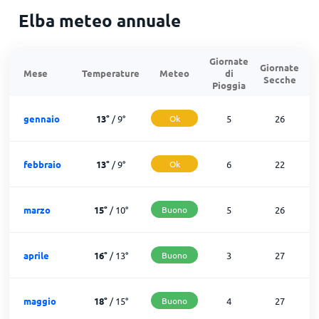
Elba meteo annuale
Giornate
Giornate
G
Mese
Temperature
Meteo
di
Secche
d
Pioggia
gennaio
13
°
/
9
°
Ok
5
26
febbraio
13
°
/
9
°
Ok
6
22
marzo
15
°
/
10
°
Buono
5
26
aprile
16
°
/
13
°
Buono
3
27
maggio
18
°
/
15
°
Buono
4
27