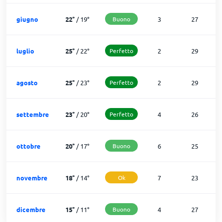
giugno
22
°
/
19
°
Buono
3
27
luglio
25
°
/
22
°
Perfetto
2
29
agosto
25
°
/
23
°
Perfetto
2
29
settembre
23
°
/
20
°
Perfetto
4
26
ottobre
20
°
/
17
°
Buono
6
25
novembre
18
°
/
14
°
Ok
7
23
dicembre
15
°
/
11
°
Buono
4
27