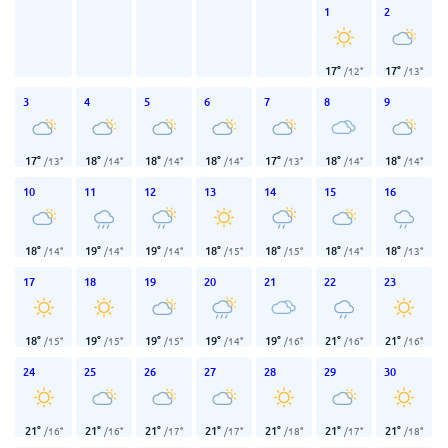
1
2
17
°
17
°
/
12
°
/
13
°
3
4
5
6
7
8
9
17
°
18
°
18
°
18
°
17
°
18
°
18
°
/
13
°
/
14
°
/
14
°
/
14
°
/
13
°
/
14
°
/
14
°
10
11
12
13
14
15
16
18
°
19
°
19
°
18
°
18
°
18
°
18
°
/
14
°
/
14
°
/
14
°
/
15
°
/
15
°
/
14
°
/
13
°
17
18
19
20
21
22
23
18
°
19
°
19
°
19
°
19
°
21
°
21
°
/
15
°
/
15
°
/
15
°
/
14
°
/
16
°
/
16
°
/
16
°
24
25
26
27
28
29
30
21
°
21
°
21
°
21
°
21
°
21
°
21
°
/
16
°
/
16
°
/
17
°
/
17
°
/
18
°
/
17
°
/
18
°