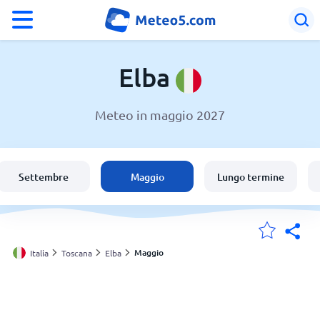
°F
°C
Elba
Meteo in maggio 2027
Meteo a Elba
Italia
Settembre
Maggio
Lungo termine
Svizzera
Le mie località
Maggio
Italia
Toscana
Elba
Principale