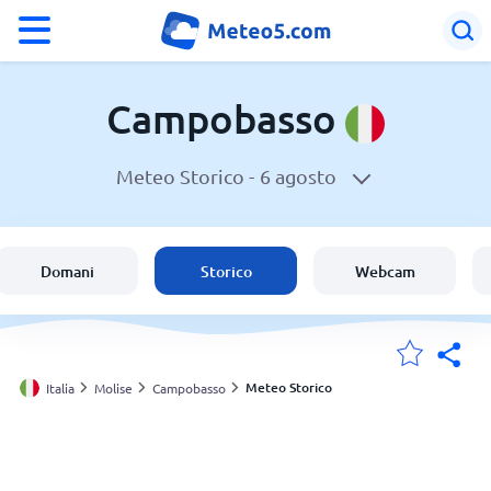
°F
°C
Campobasso
Meteo Storico -
6 agosto
Meteo a Campobasso
Italia
Domani
Storico
Webcam
Svizzera
Le mie località
Meteo Storico
Italia
Molise
Campobasso
Principale