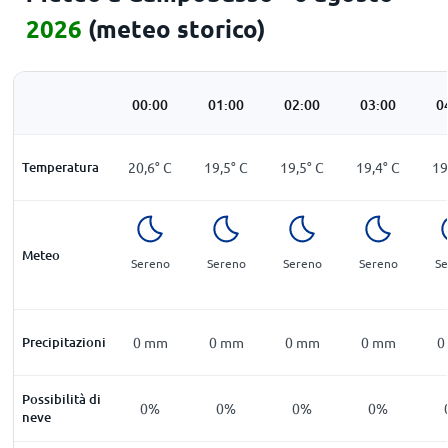
2026
(meteo storico)
00:00
01:00
02:00
03:00
0
Temperatura
20,6
°
C
19,5
°
C
19,5
°
C
19,4
°
C
19
Meteo
Sereno
Sereno
Sereno
Sereno
Se
Precipitazioni
0
mm
0
mm
0
mm
0
mm
0
Possibilità di
0%
0%
0%
0%
neve