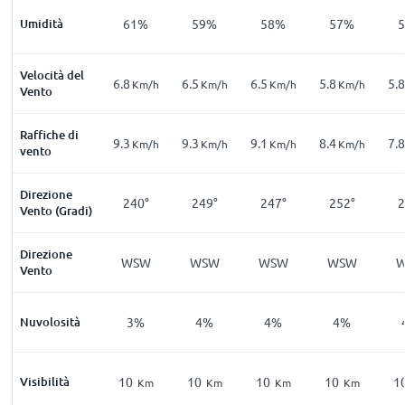
Umidità
61%
59%
58%
57%
Velocità del
6.8
6.5
6.5
5.8
5.8
Km/h
Km/h
Km/h
Km/h
Vento
Raffiche di
9.3
9.3
9.1
8.4
7.8
Km/h
Km/h
Km/h
Km/h
vento
Direzione
240°
249°
247°
252°
2
Vento (Gradi)
Direzione
WSW
WSW
WSW
WSW
Vento
Nuvolosità
3%
4%
4%
4%
Visibilità
10
10
10
10
1
Km
Km
Km
Km