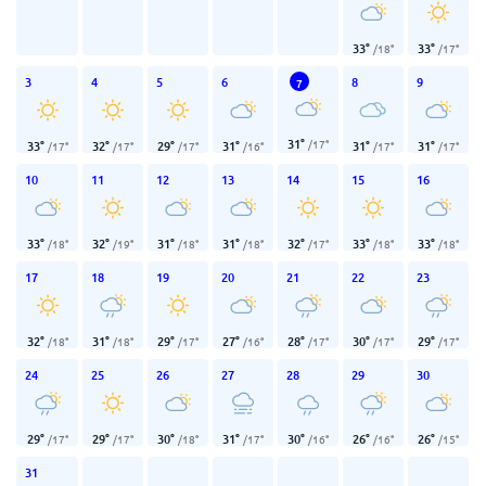
33
°
33
°
/
18
°
/
17
°
3
4
5
6
8
9
7
31
°
/
17
°
33
°
32
°
29
°
31
°
31
°
31
°
/
17
°
/
17
°
/
17
°
/
16
°
/
17
°
/
17
°
10
11
12
13
14
15
16
33
°
32
°
31
°
31
°
32
°
33
°
33
°
/
18
°
/
19
°
/
18
°
/
18
°
/
17
°
/
18
°
/
18
°
17
18
19
20
21
22
23
32
°
31
°
29
°
27
°
28
°
30
°
29
°
/
18
°
/
18
°
/
17
°
/
16
°
/
17
°
/
17
°
/
17
°
24
25
26
27
28
29
30
29
°
29
°
30
°
31
°
30
°
26
°
26
°
/
17
°
/
17
°
/
18
°
/
17
°
/
16
°
/
16
°
/
15
°
31