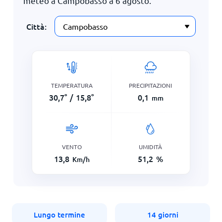
meteo a Campobasso a
6 agosto
.
Città:
TEMPERATURA
PRECIPITAZIONI
30,7
°
/
15,8
°
0,1
mm
VENTO
UMIDITÀ
13,8
51,2
%
Km/h
Lungo termine
14 giorni