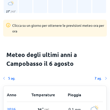
27
°
/
15
°
Clicca su un giorno per ottenere le previsioni meteo ora per
ora
Meteo degli ultimi anni a
Campobasso il 6 agosto
5 ag.
7 ag.
Anno
Temperature
Pioggia
2026
0,1
34
°
mm
/
19
°