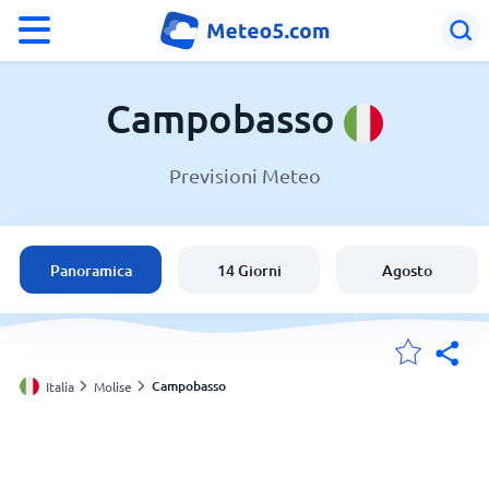
°F
°C
Campobasso
Previsioni Meteo
Meteo a Campobasso
Italia
Panoramica
14 Giorni
Agosto
Svizzera
Le mie località
Campobasso
Italia
Molise
Principale