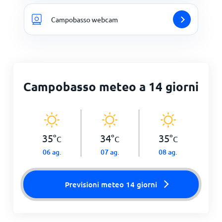
Campobasso webcam
Campobasso meteo a 14 giorni
35
°
34
°
35
°
C
C
C
06 ag.
07 ag.
08 ag.
Previsioni meteo 14 giorni