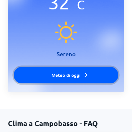
32
°
C
Sereno
Meteo di oggi
Clima a Campobasso - FAQ