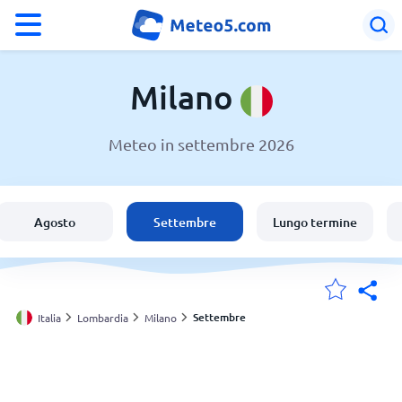
°F
°C
Milano
Meteo in settembre 2026
Meteo a Milano
Italia
Agosto
Settembre
Lungo termine
Svizzera
Le mie località
Settembre
Italia
Lombardia
Milano
Principale