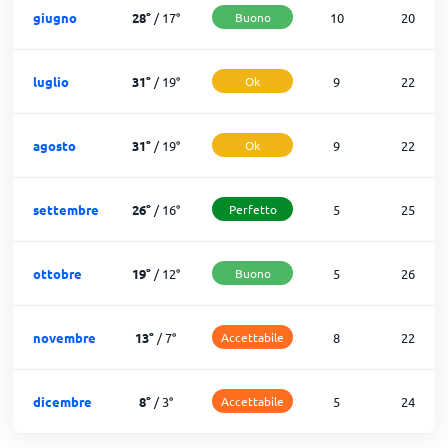
giugno
28
°
/
17
°
Buono
10
20
luglio
31
°
/
19
°
Ok
9
22
agosto
31
°
/
19
°
Ok
9
22
settembre
26
°
/
16
°
Perfetto
5
25
ottobre
19
°
/
12
°
Buono
5
26
novembre
13
°
/
7
°
Accettabile
8
22
dicembre
8
°
/
3
°
Accettabile
5
24