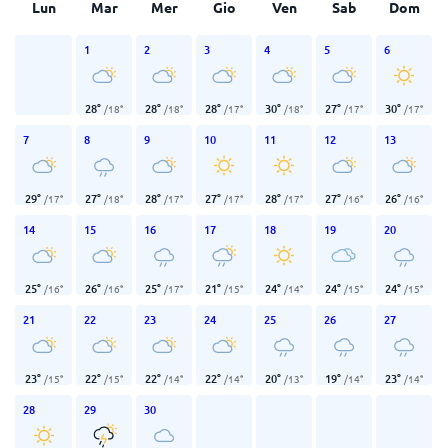
Lun
Mar
Mer
Gio
Ven
Sab
Dom
1
2
3
4
5
6
28
°
28
°
28
°
30
°
27
°
30
°
/
18
°
/
18
°
/
17
°
/
18
°
/
17
°
/
17
°
7
8
9
10
11
12
13
29
°
27
°
28
°
27
°
28
°
27
°
26
°
/
17
°
/
18
°
/
17
°
/
17
°
/
17
°
/
16
°
/
16
°
14
15
16
17
18
19
20
25
°
26
°
25
°
21
°
24
°
24
°
24
°
/
16
°
/
16
°
/
17
°
/
15
°
/
14
°
/
15
°
/
15
°
21
22
23
24
25
26
27
23
°
22
°
22
°
22
°
20
°
19
°
23
°
/
15
°
/
15
°
/
14
°
/
14
°
/
13
°
/
14
°
/
14
°
28
29
30