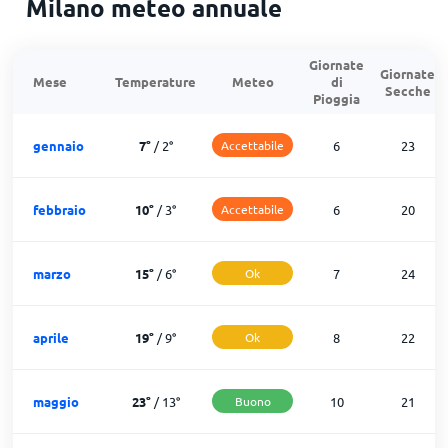
Milano meteo annuale
Giornate
Giornate
Mese
Temperature
Meteo
di
Secche
Pioggia
gennaio
7
°
/
2
°
Accettabile
6
23
febbraio
10
°
/
3
°
Accettabile
6
20
marzo
15
°
/
6
°
Ok
7
24
aprile
19
°
/
9
°
Ok
8
22
maggio
23
°
/
13
°
Buono
10
21