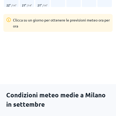
22
°
21
°
21
°
/
14
°
/
14
°
/
14
°
Clicca su un giorno per ottenere le previsioni meteo ora per
ora
Condizioni meteo medie a Milano
in settembre