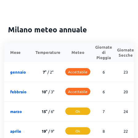
Milano meteo annuale
Giornate
Giornate
Mese
Temperature
Meteo
di
Secche
Pioggia
gennaio
7
°
/
2
°
Accettabile
6
23
febbraio
10
°
/
3
°
Accettabile
6
20
marzo
15
°
/
6
°
Ok
7
24
aprile
19
°
/
9
°
Ok
8
22