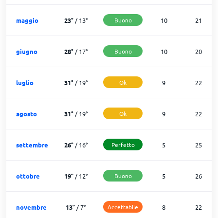
maggio
23
°
/
13
°
Buono
10
21
giugno
28
°
/
17
°
Buono
10
20
luglio
31
°
/
19
°
Ok
9
22
agosto
31
°
/
19
°
Ok
9
22
settembre
26
°
/
16
°
Perfetto
5
25
ottobre
19
°
/
12
°
Buono
5
26
novembre
13
°
/
7
°
Accettabile
8
22