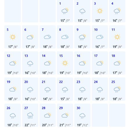
1
2
3
4
15
°
15
°
15
°
16
°
/
7
°
/
6
°
/
7
°
/
7
°
5
6
7
8
9
10
11
17
°
17
°
18
°
18
°
18
°
16
°
19
°
/
8
°
/
8
°
/
8
°
/
9
°
/
9
°
/
7
°
/
9
°
12
13
14
15
16
17
18
19
°
16
°
18
°
19
°
19
°
18
°
17
°
/
10
°
/
10
°
/
10
°
/
10
°
/
10
°
/
10
°
/
9
°
19
20
21
22
23
24
25
18
°
16
°
14
°
15
°
18
°
18
°
18
°
/
9
°
/
10
°
/
9
°
/
8
°
/
9
°
/
9
°
/
9
°
26
27
28
29
30
18
°
22
°
20
°
21
°
19
°
/
10
°
/
11
°
/
11
°
/
11
°
/
12
°