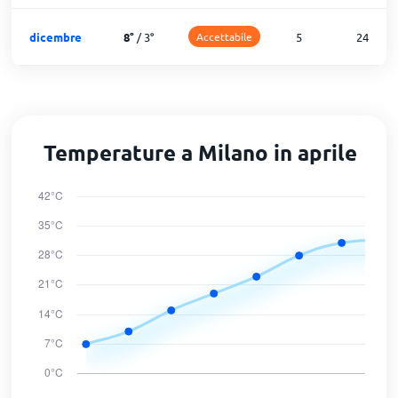
dicembre
8
°
/
3
°
Accettabile
5
24
Temperature a Milano in aprile