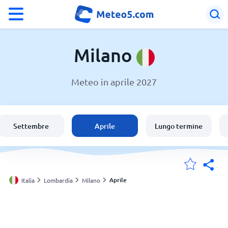
°F
°C
Milano
Meteo in aprile 2027
Meteo a Milano
Italia
Settembre
Aprile
Lungo termine
Svizzera
Le mie località
Aprile
Italia
Lombardia
Milano
Principale