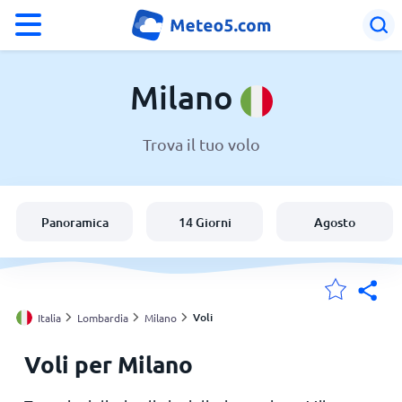
°F
°C
Milano
Trova il tuo volo
Meteo a Milano
Italia
Panoramica
14 Giorni
Agosto
Svizzera
Le mie località
Voli
Italia
Lombardia
Milano
Voli per Milano
Principale