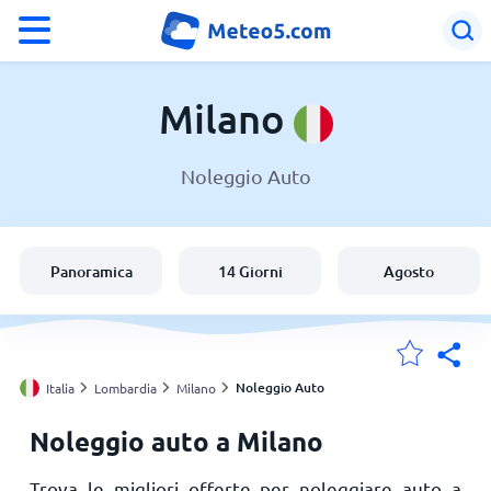
°F
°C
Milano
Noleggio Auto
Meteo a Milano
Italia
Panoramica
14 Giorni
Agosto
Svizzera
Le mie località
Noleggio Auto
Italia
Lombardia
Milano
Noleggio auto a Milano
Principale
Trova le migliori offerte per noleggiare auto a