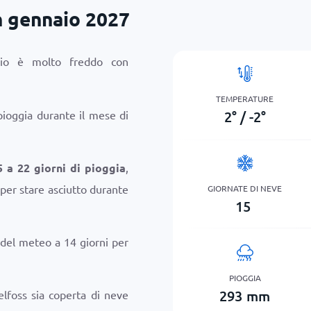
n gennaio 2027
aio è molto freddo con
TEMPERATURE
2
°
/
-2
°
pioggia durante il mese di
5 a 22 giorni di pioggia
,
 per stare asciutto durante
GIORNATE DI NEVE
15
 del meteo a 14 giorni per
PIOGGIA
293
mm
elfoss sia coperta di neve