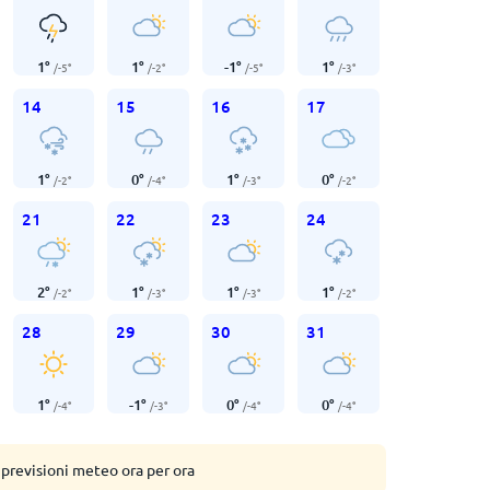
1
°
1
°
-1
°
1
°
/
-5
°
/
-2
°
/
-5
°
/
-3
°
14
15
16
17
1
°
0
°
1
°
0
°
/
-2
°
/
-4
°
/
-3
°
/
-2
°
21
22
23
24
2
°
1
°
1
°
1
°
/
-2
°
/
-3
°
/
-3
°
/
-2
°
28
29
30
31
1
°
-1
°
0
°
0
°
/
-4
°
/
-3
°
/
-4
°
/
-4
°
 previsioni meteo ora per ora