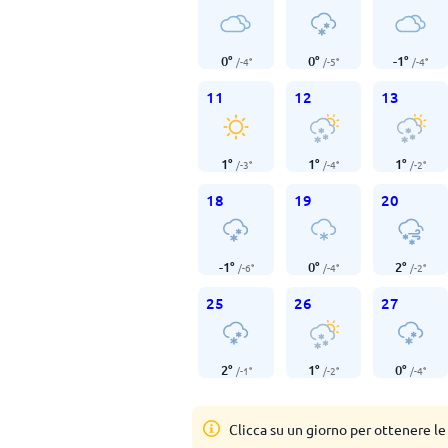
0
°
0
°
-1
°
/
-4
°
/
-5
°
/
-4
°
11
12
13
1
°
1
°
1
°
/
-3
°
/
-4
°
/
-2
°
18
19
20
-1
°
0
°
2
°
/
-6
°
/
-4
°
/
-2
°
25
26
27
2
°
1
°
0
°
/
-1
°
/
-2
°
/
-4
°
Clicca su un giorno per ottenere le