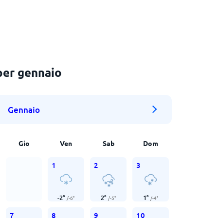
per gennaio
Gennaio
Gio
Ven
Sab
Dom
1
2
3
-2
°
2
°
1
°
/
-6
°
/
-5
°
/
-4
°
7
8
9
10