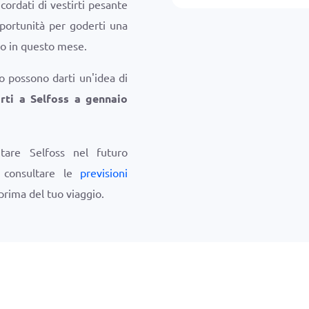
cordati di vestirti pesante
pportunità per goderti una
ino in questo mese.
o possono darti un'idea di
rti a Selfoss a gennaio
itare Selfoss nel futuro
i consultare le
previsioni
prima del tuo viaggio.