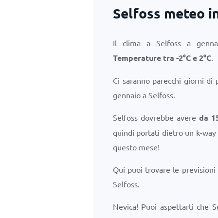
Selfoss meteo i
Il clima a Selfoss a genn
Temperature tra
-2
°
C
e
2
°
C
.
Ci saranno parecchi giorni di 
gennaio a Selfoss.
Selfoss dovrebbe avere
da 1
quindi portati dietro un k-way
questo mese!
Qui puoi trovare le previsioni
Selfoss.
Nevica! Puoi aspettarti che S