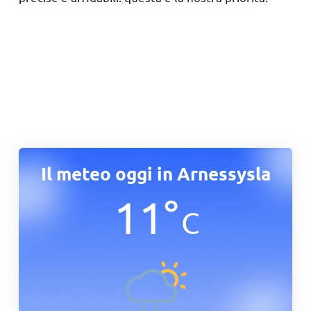
Il meteo oggi in Arnessysla
11
°
C