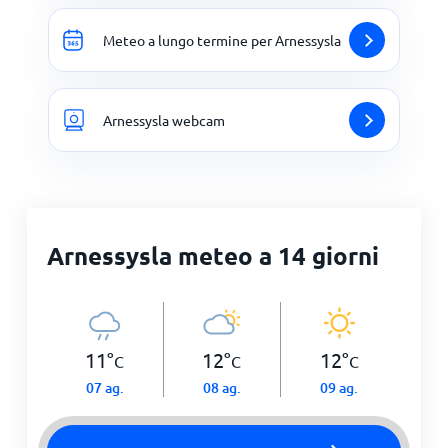
Meteo a lungo termine per Arnessysla
Arnessysla webcam
Arnessysla meteo a 14 giorni
11
°
12
°
12
°
C
C
C
07 ag.
08 ag.
09 ag.