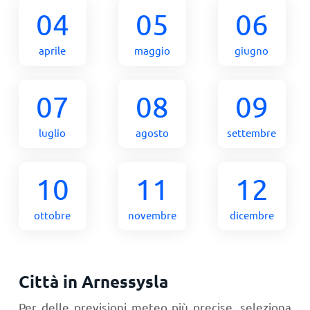
04
05
06
aprile
maggio
giugno
07
08
09
luglio
agosto
settembre
10
11
12
ottobre
novembre
dicembre
Città in Arnessysla
Per delle previsioni meteo più precise, seleziona