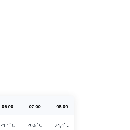
06:00
07:00
08:00
09:00
10:00
21,1
°
C
20,8
°
C
24,4
°
C
26,8
°
C
28,7
°
C