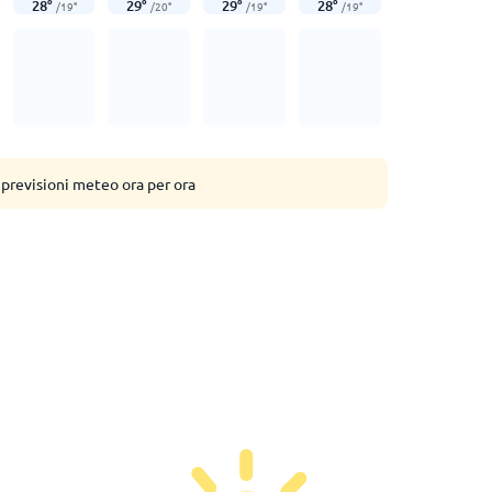
28
°
29
°
29
°
28
°
/
19
°
/
20
°
/
19
°
/
19
°
 previsioni meteo ora per ora