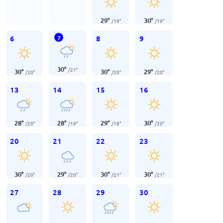
29
°
30
°
/
19
°
/
19
°
6
8
9
7
30
°
/
21
°
30
°
30
°
29
°
/
20
°
/
20
°
/
20
°
13
14
15
16
28
°
28
°
29
°
30
°
/
20
°
/
19
°
/
18
°
/
20
°
20
21
22
23
30
°
29
°
30
°
30
°
/
20
°
/
20
°
/
21
°
/
21
°
27
28
29
30