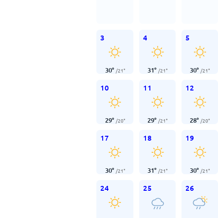
3
4
5
30
°
31
°
30
°
/
21
°
/
21
°
/
21
°
10
11
12
29
°
29
°
28
°
/
20
°
/
21
°
/
20
°
17
18
19
30
°
31
°
30
°
/
21
°
/
21
°
/
21
°
24
25
26