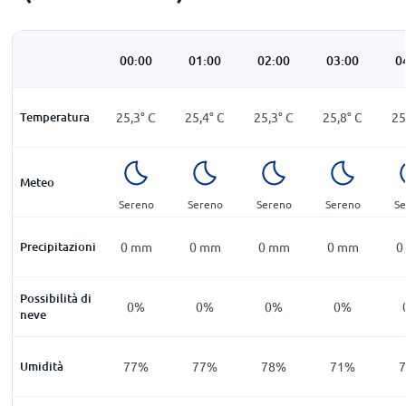
00:00
01:00
02:00
03:00
0
Temperatura
25,3
°
C
25,4
°
C
25,3
°
C
25,8
°
C
25
Meteo
Sereno
Sereno
Sereno
Sereno
Se
Precipitazioni
0
mm
0
mm
0
mm
0
mm
0
Possibilità di
0%
0%
0%
0%
neve
Umidità
77%
77%
78%
71%