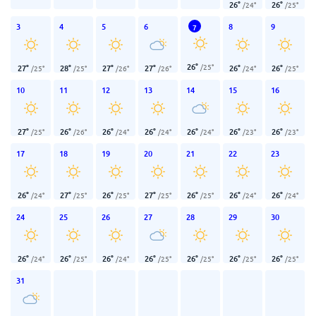
26
°
26
°
/
24
°
/
25
°
3
4
5
6
8
9
7
26
°
/
25
°
27
°
28
°
27
°
27
°
26
°
26
°
/
25
°
/
25
°
/
26
°
/
26
°
/
24
°
/
25
°
10
11
12
13
14
15
16
27
°
26
°
26
°
26
°
26
°
26
°
26
°
/
25
°
/
26
°
/
24
°
/
24
°
/
24
°
/
23
°
/
23
°
17
18
19
20
21
22
23
26
°
27
°
26
°
27
°
26
°
26
°
26
°
/
24
°
/
25
°
/
25
°
/
25
°
/
25
°
/
24
°
/
24
°
24
25
26
27
28
29
30
26
°
26
°
26
°
26
°
26
°
26
°
26
°
/
24
°
/
25
°
/
24
°
/
25
°
/
25
°
/
25
°
/
25
°
31