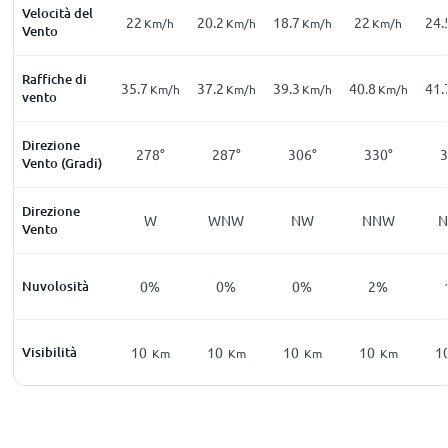
Velocità del
22
20.2
18.7
22
24.
Km/h
Km/h
Km/h
Km/h
Vento
Raffiche di
35.7
37.2
39.3
40.8
41.
Km/h
Km/h
Km/h
Km/h
vento
Direzione
278°
287°
306°
330°
3
Vento (Gradi)
Direzione
W
WNW
NW
NNW
Vento
Nuvolosità
0%
0%
0%
2%
Visibilità
10
10
10
10
1
Km
Km
Km
Km