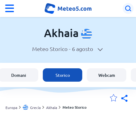
°F
°C
Akhaia
Meteo Storico -
6 agosto
Meteo in Akhaia
Grecia
Domani
Storico
Webcam
Italia
Svizzera
Meteo Storico
Europa
Grecia
Akhaia
Le mie località