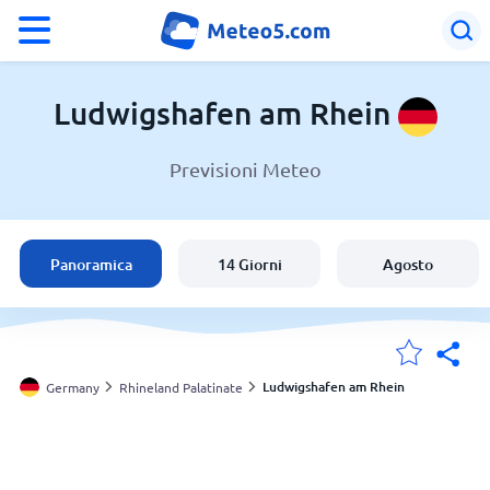
°F
°C
Ludwigshafen am Rhein
Previsioni Meteo
Meteo a Ludwigshafen am Rhein
Germany
Panoramica
14 Giorni
Agosto
Italia
Svizzera
Ludwigshafen am Rhein
Germany
Rhineland Palatinate
Le mie località