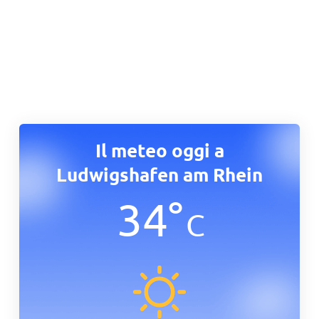
Il meteo oggi a
Ludwigshafen am Rhein
34
°
C