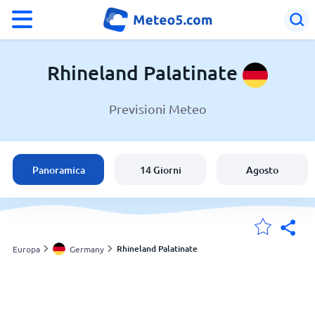
°F
°C
Rhineland Palatinate
Previsioni Meteo
Meteo in Rhineland Palatinate
Germany
Panoramica
14 Giorni
Agosto
Italia
Svizzera
Rhineland Palatinate
Europa
Germany
Le mie località