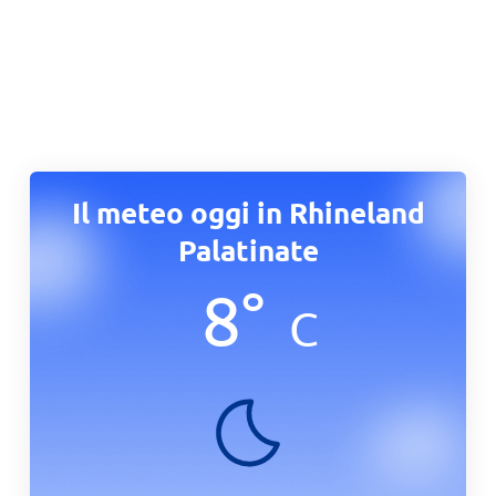
Il meteo oggi in Rhineland
Palatinate
8
°
C