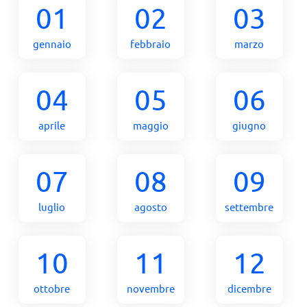
01
02
03
gennaio
febbraio
marzo
04
05
06
aprile
maggio
giugno
07
08
09
luglio
agosto
settembre
10
11
12
ottobre
novembre
dicembre