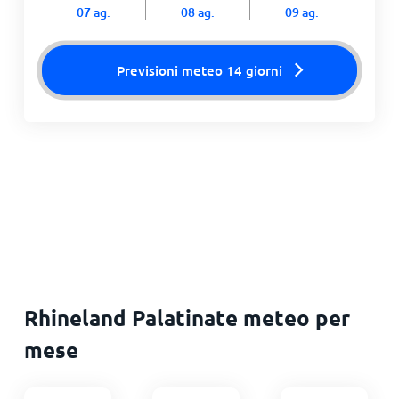
07 ag.
08 ag.
09 ag.
Previsioni meteo 14 giorni
Rhineland Palatinate meteo per
mese