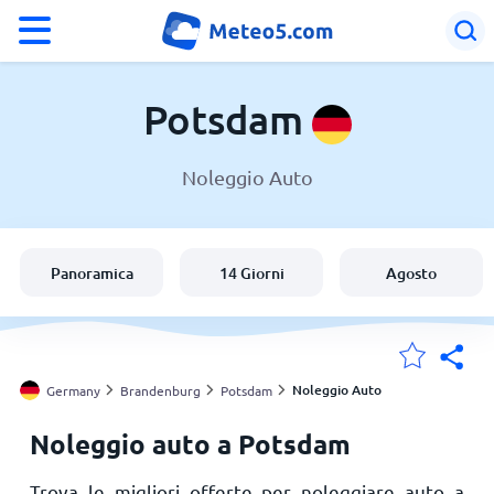
°F
°C
Potsdam
Noleggio Auto
Meteo a Potsdam
Germany
Panoramica
14 Giorni
Agosto
Italia
Svizzera
Noleggio Auto
Germany
Brandenburg
Potsdam
Noleggio auto a Potsdam
Le mie località
Trova le migliori offerte per noleggiare auto a