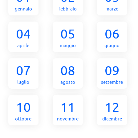
gennaio
febbraio
marzo
04
05
06
aprile
maggio
giugno
07
08
09
luglio
agosto
settembre
10
11
12
ottobre
novembre
dicembre