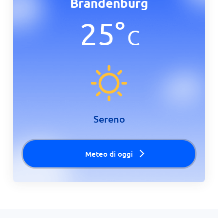
Brandenburg
25
°
C
Sereno
Meteo di oggi