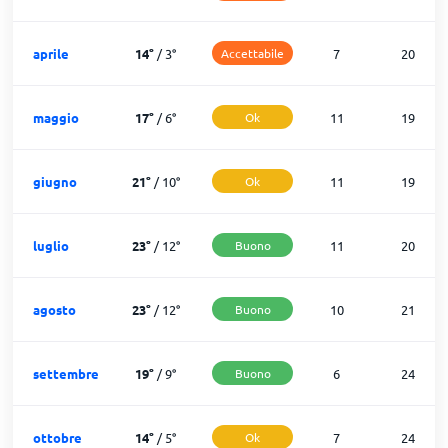
aprile
14
°
/
3
°
Accettabile
7
20
maggio
17
°
/
6
°
Ok
11
19
giugno
21
°
/
10
°
Ok
11
19
luglio
23
°
/
12
°
Buono
11
20
agosto
23
°
/
12
°
Buono
10
21
settembre
19
°
/
9
°
Buono
6
24
ottobre
14
°
/
5
°
Ok
7
24