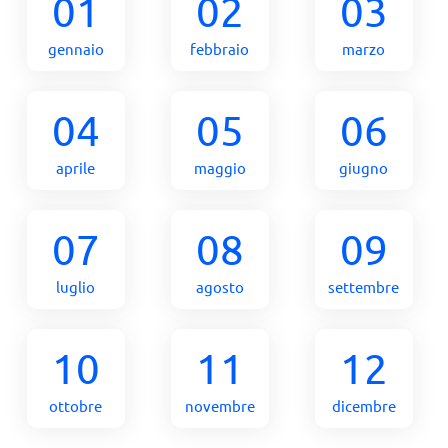
01
02
03
gennaio
febbraio
marzo
04
05
06
aprile
maggio
giugno
07
08
09
luglio
agosto
settembre
10
11
12
ottobre
novembre
dicembre