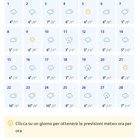
1
2
3
4
5
6
7
4
°
6
°
7
°
6
°
6
°
6
°
5
°
/
1
°
/
0
°
/
2
°
/
1
°
/
1
°
/
0
°
/
0
°
8
9
10
11
12
13
14
5
°
6
°
6
°
3
°
5
°
5
°
5
°
/
-1
°
/
0
°
/
-1
°
/
-1
°
/
-2
°
/
-3
°
/
-2
°
15
16
17
18
19
20
21
6
°
8
°
7
°
7
°
6
°
9
°
8
°
/
-1
°
/
1
°
/
2
°
/
1
°
/
1
°
/
1
°
/
2
°
22
23
24
25
26
27
28
10
°
10
°
10
°
9
°
6
°
6
°
7
°
/
2
°
/
4
°
/
3
°
/
3
°
/
1
°
/
-1
°
/
-1
°
Clicca su un giorno per ottenere le previsioni meteo ora per
ora