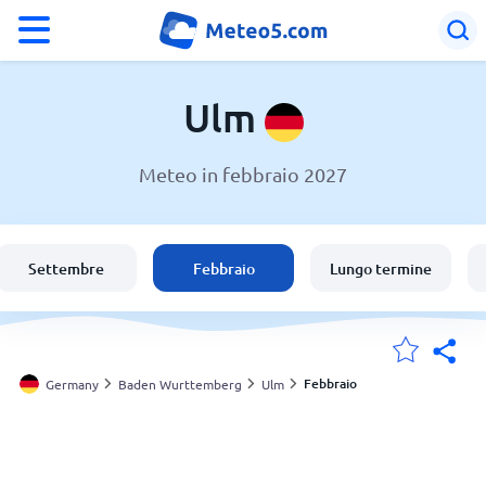
°F
°C
Ulm
Meteo in febbraio 2027
Meteo a Ulm
Germany
Settembre
Febbraio
Lungo termine
Italia
Svizzera
Febbraio
Germany
Baden Wurttemberg
Ulm
Le mie località