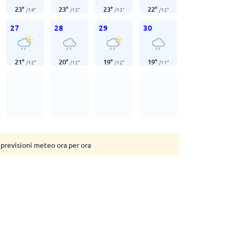
23
°
23
°
23
°
22
°
/
14
°
/
13
°
/
13
°
/
12
°
27
28
29
30
21
°
20
°
19
°
19
°
/
12
°
/
12
°
/
12
°
/
11
°
 previsioni meteo ora per ora