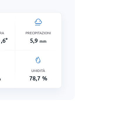
RA
PRECIPITAZIONI
,6
°
5,9
mm
UMIDITÀ
78,7
%
h