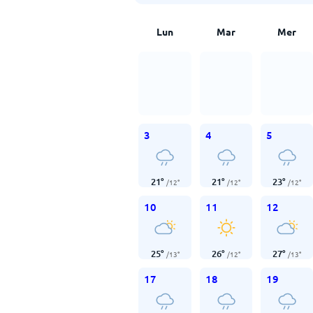
Lun
Mar
Mer
3
4
5
21
°
21
°
23
°
/
12
°
/
12
°
/
12
°
10
11
12
25
°
26
°
27
°
/
13
°
/
12
°
/
13
°
17
18
19