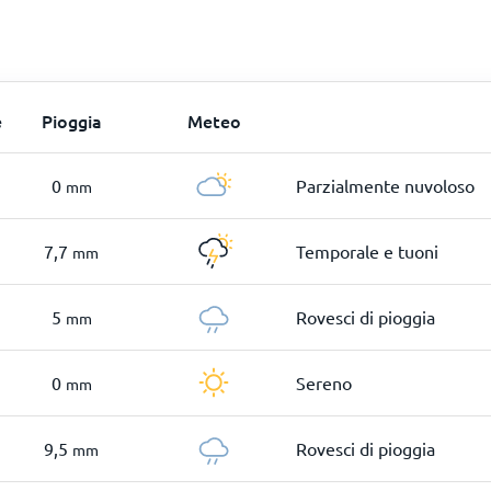
e
Pioggia
Meteo
0
Parzialmente nuvoloso
mm
7,7
Temporale e tuoni
mm
5
Rovesci di pioggia
mm
0
Sereno
mm
9,5
Rovesci di pioggia
mm