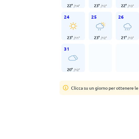
22
°
23
°
22
°
/
14
°
/
12
°
/
13
°
24
25
26
23
°
23
°
21
°
/
11
°
/
12
°
/
13
°
31
20
°
/
12
°
Clicca su un giorno per ottenere le