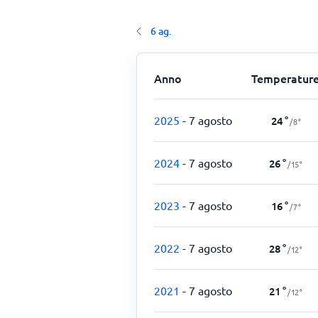
6 ag.
Anno
Temperatur
2025
- 7 agosto
24
°
/
8
°
2024
- 7 agosto
26
°
/
15
°
2023
- 7 agosto
16
°
/
7
°
2022
- 7 agosto
28
°
/
12
°
2021
- 7 agosto
21
°
/
12
°