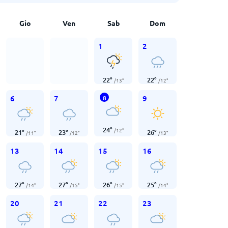
Gio
Ven
Sab
Dom
1
2
22
°
22
°
/
13
°
/
12
°
6
7
9
8
24
°
/
12
°
21
°
23
°
26
°
/
11
°
/
12
°
/
13
°
13
14
15
16
27
°
27
°
26
°
25
°
/
14
°
/
15
°
/
15
°
/
14
°
20
21
22
23