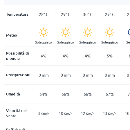
°
C
Temperatura
25
°
C
28
°
C
29
°
C
30
°
C
29
°
C
2
Meteo
eno
Sereno
Soleggiato
Soleggiato
Soleggiato
Soleggiato
Se
Possibilità di
%
6
%
4
%
4
%
4
%
5
%
pioggia
mm
Precipitazioni
0
mm
0
mm
0
mm
0
mm
0
mm
0
2
%
Umidità
70
%
64
%
66
%
66
%
67
%
Velocità del
4
3
10
12
13
10
m/h
Km/h
Km/h
Km/h
Km/h
Km/h
Vento
Raffiche di