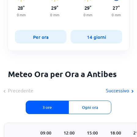
28
°
29
°
29
°
27
°
0
mm
0
mm
0
mm
0
mm
Per ora
14 giorni
Meteo Ora per Ora a Antibes
Precedente
Successivo
3 ore
Ogni ora
:00
06:00
09:00
12:00
15:00
18:00
2