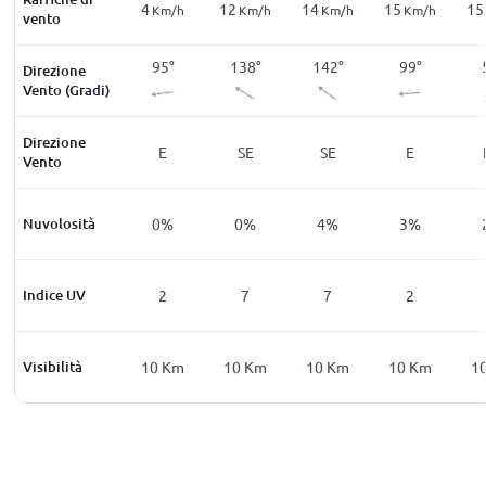
6
4
12
14
15
15
m/h
Km/h
Km/h
Km/h
Km/h
Km/h
vento
2
°
15
°
95
°
138
°
142
°
99
°
Direzione
Vento (Gradi)
Direzione
NE
NNE
E
SE
SE
E
Vento
%
Nuvolosità
3
%
0
%
0
%
4
%
3
%
0
Indice UV
0
2
7
7
2
Km
Visibilità
10
Km
10
Km
10
Km
10
Km
10
Km
1