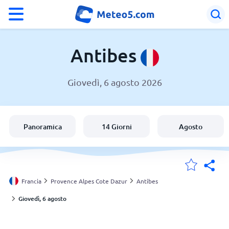
°F
°C
Antibes
Giovedì, 6 agosto 2026
Meteo a Antibes
Francia
Panoramica
14 Giorni
Agosto
Italia
Svizzera
Francia
Provence Alpes Cote Dazur
Antibes
Giovedì, 6 agosto
Le mie località