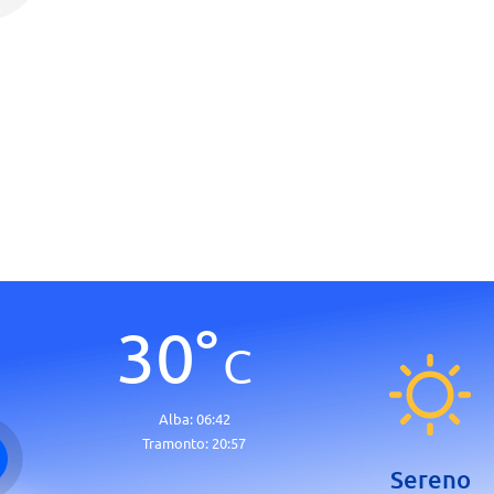
30
°
C
Alba:
06:42
Tramonto:
20:57
Sereno