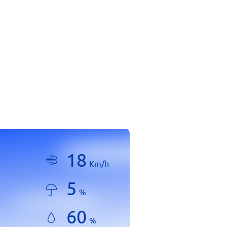
18
Km/h
5
%
60
%