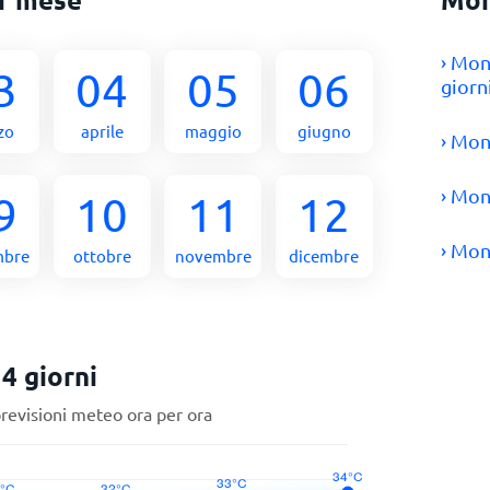
› Mon
3
04
05
06
giorn
zo
aprile
maggio
giugno
› Mon
› Mon
9
10
11
12
› Mon
mbre
ottobre
novembre
dicembre
4 giorni
previsioni meteo ora per ora