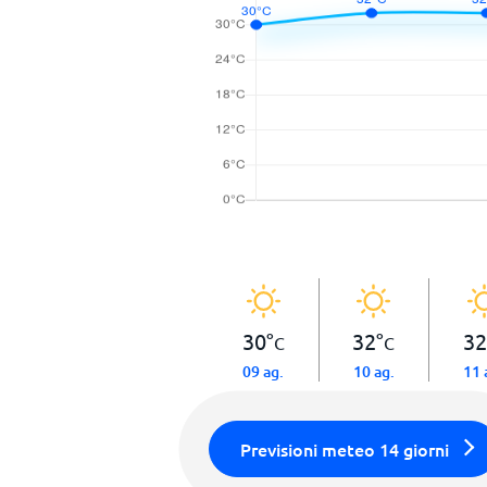
30
°
32
°
32
C
C
09 ag.
10 ag.
11 
Previsioni meteo 14 giorni