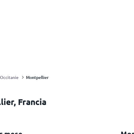
Montpellier
Occitanie
lier, Francia
r mese
Mon