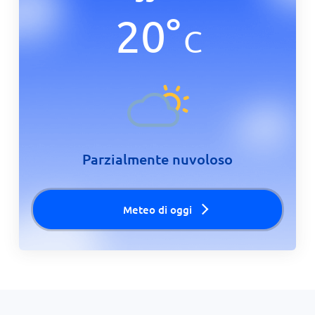
20
°
C
Parzialmente nuvoloso
Meteo di oggi