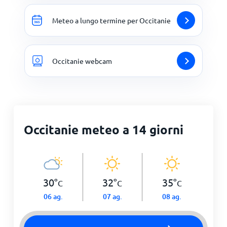
Meteo a lungo termine per Occitanie
Occitanie webcam
Occitanie meteo a 14 giorni
30
°
32
°
35
°
C
C
C
06 ag.
07 ag.
08 ag.