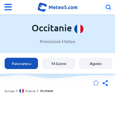
°F
°C
Occitanie
Previsioni Meteo
Meteo in Occitanie
Francia
Panoramica
14 Giorni
Agosto
Italia
Svizzera
Occitanie
Europa
Francia
Le mie località