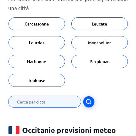
una città
Carcassonne
Leucate
Lourdes
Montpellier
Narbonne
Perpignan
Toulouse
Occitanie previsioni meteo