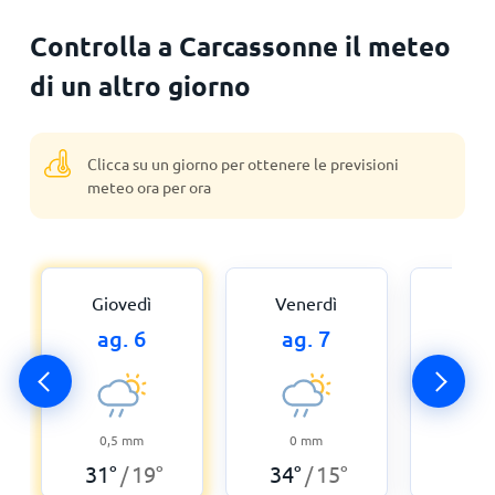
Controlla a Carcassonne il meteo
di un altro giorno
Clicca su un giorno per ottenere le previsioni
meteo ora per ora
Giovedì
Venerdì
Sab
ag. 6
ag. 7
ag
0,5
mm
0
mm
0,3
31
°
19
°
34
°
15
°
38
°
/
/