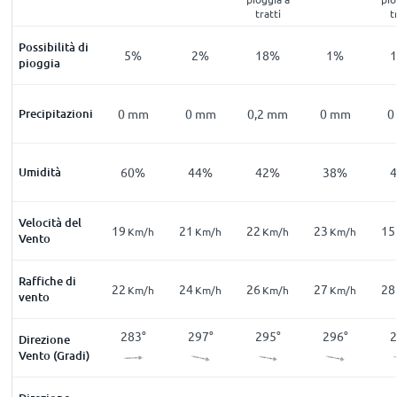
tratti
t
Possibilità di
%
9
%
5
%
2
%
18
%
1
%
pioggia
mm
Precipitazioni
0
mm
0
mm
0
mm
0,2
mm
0
mm
0
0
%
Umidità
76
%
60
%
44
%
42
%
38
%
Velocità del
12
19
21
22
23
15
m/h
Km/h
Km/h
Km/h
Km/h
Km/h
Vento
Raffiche di
24
22
24
26
27
28
m/h
Km/h
Km/h
Km/h
Km/h
Km/h
vento
5
°
282
°
283
°
297
°
295
°
296
°
2
Direzione
Vento (Gradi)