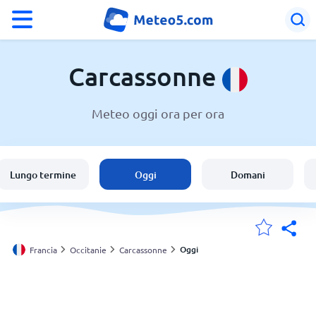
°F
°C
Carcassonne
Meteo oggi ora per ora
Meteo a Carcassonne
Francia
Lungo termine
Oggi
Domani
Italia
Svizzera
Oggi
Francia
Occitanie
Carcassonne
Le mie località