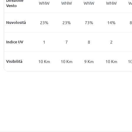
Direzione
NW
WNW
WNW
WNW
WNW
WNW
Vento
6
%
Nuvolosità
20
%
23
%
23
%
73
%
14
%
0
Indice UV
0
1
7
8
2
Km
Visibilità
10
Km
10
Km
10
Km
9
Km
10
Km
1