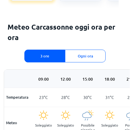
Meteo Carcassonne oggi ora per
ora
3 ore
Ogni ora
:00
06:00
09:00
12:00
15:00
18:00
2
°
C
Temperatura
19
°
C
23
°
C
28
°
C
30
°
C
31
°
C
2
Meteo
eno
Sereno
Soleggiato
Soleggiato
Possibile
Soleggiato
Pos
pioggia a
pio