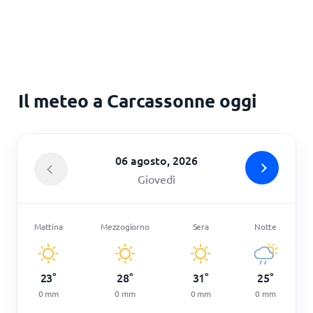
Principale
Il meteo a Carcassonne oggi
06 agosto, 2026
Giovedì
Mattina
Mezzogiorno
Sera
Notte
23
°
28
°
31
°
25
°
0
mm
0
mm
0
mm
0
mm