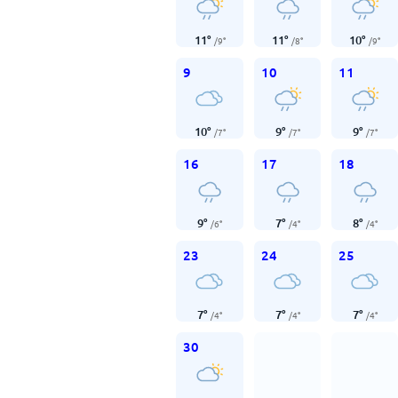
11
°
11
°
10
°
/
9
°
/
8
°
/
9
°
9
10
11
10
°
9
°
9
°
/
7
°
/
7
°
/
7
°
16
17
18
9
°
7
°
8
°
/
6
°
/
4
°
/
4
°
23
24
25
7
°
7
°
7
°
/
4
°
/
4
°
/
4
°
30