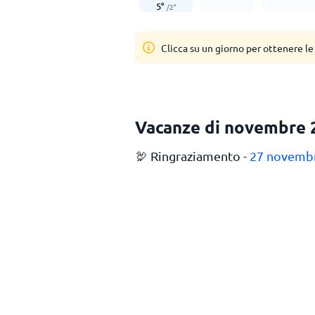
5
°
/
2
°
Clicca su un giorno per ottenere le
Vacanze di novembre 
🦃 Ringraziamento -
27 novemb