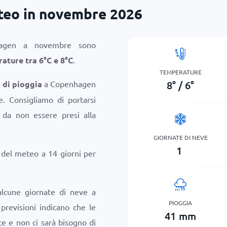
eo in novembre 2026
hagen a novembre sono
rature tra
6
°
C
e
8
°
C
.
TEMPERATURE
8
°
/
6
°
i di pioggia
a Copenhagen
. Consigliamo di portarsi
da non essere presi alla
GIORNATE DI NEVE
1
i del meteo a 14 giorni per
lcune giornate di neve a
PIOGGIA
revisioni indicano che le
41
mm
 e non ci sarà bisogno di