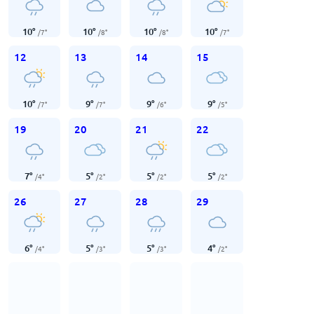
10
°
10
°
10
°
10
°
/
7
°
/
8
°
/
8
°
/
7
°
12
13
14
15
10
°
9
°
9
°
9
°
/
7
°
/
7
°
/
6
°
/
5
°
19
20
21
22
7
°
5
°
5
°
5
°
/
4
°
/
2
°
/
2
°
/
2
°
26
27
28
29
6
°
5
°
5
°
4
°
/
4
°
/
3
°
/
3
°
/
2
°