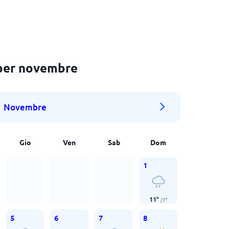
per novembre
Novembre
Gio
Ven
Sab
Dom
1
11
°
/
7
°
5
6
7
8