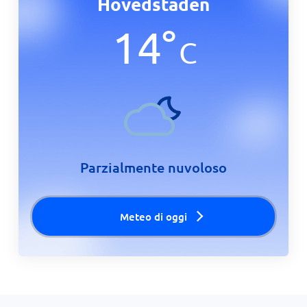
Hovedstaden
14
°
C
Parzialmente nuvoloso
Meteo di oggi