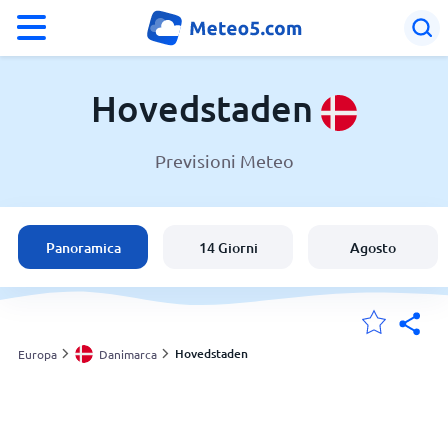
°F
°C
Hovedstaden
Previsioni Meteo
Meteo in Hovedstaden
Danimarca
Panoramica
14 Giorni
Agosto
Italia
Svizzera
Hovedstaden
Europa
Danimarca
Le mie località