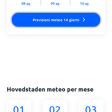
08 ag.
09 ag.
10 ag.
Previsioni meteo 14 giorni
Hovedstaden meteo per mese
01
02
03