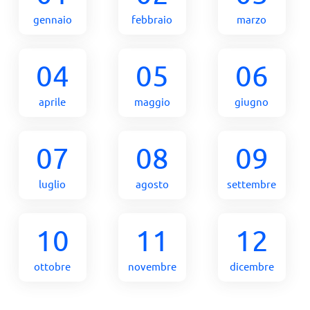
gennaio
febbraio
marzo
04
05
06
aprile
maggio
giugno
07
08
09
luglio
agosto
settembre
10
11
12
ottobre
novembre
dicembre