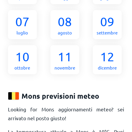
07
08
09
luglio
agosto
settembre
10
11
12
ottobre
novembre
dicembre
Mons previsioni meteo
Looking for Mons aggiornamenti meteo? sei
arrivato nel posto giusto!
La temperatura attuale a Mons è
10
°
C
. Puoi