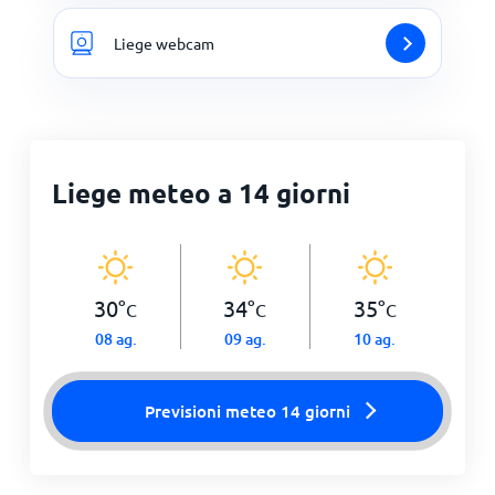
Liege webcam
Liege meteo a 14 giorni
30
°
34
°
35
°
C
C
C
08 ag.
09 ag.
10 ag.
Previsioni meteo 14 giorni