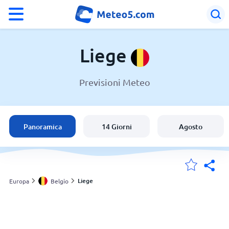
°F
°C
Liege
Previsioni Meteo
Meteo a Liege
Belgio
Panoramica
14 Giorni
Agosto
Italia
Svizzera
Liege
Europa
Belgio
Le mie località