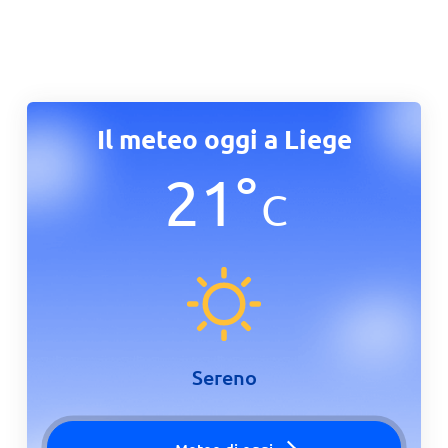
Il meteo oggi a Liege
21
°
C
Sereno