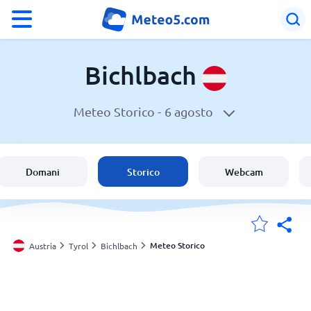
°F
°C
Bichlbach
Meteo Storico -
6 agosto
Meteo a Bichlbach
Austria
Domani
Storico
Webcam
Italia
Svizzera
Meteo Storico
Austria
Tyrol
Bichlbach
Le mie località