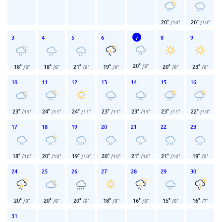
20
°
20
°
/
10
°
/
10
°
3
4
5
6
8
9
7
20
°
/
8
°
18
°
18
°
21
°
19
°
20
°
23
°
/
8
°
/
8
°
/
9
°
/
9
°
/
8
°
/
9
°
10
11
12
13
14
15
16
23
°
24
°
24
°
23
°
23
°
23
°
22
°
/
11
°
/
11
°
/
11
°
/
11
°
/
11
°
/
11
°
/
10
°
17
18
19
20
21
22
23
18
°
20
°
19
°
20
°
21
°
21
°
19
°
/
10
°
/
10
°
/
10
°
/
10
°
/
10
°
/
10
°
/
9
°
24
25
26
27
28
29
30
20
°
20
°
20
°
18
°
16
°
15
°
16
°
/
8
°
/
8
°
/
9
°
/
8
°
/
8
°
/
8
°
/
7
°
31