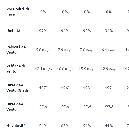
Possibilità di
0%
0%
0%
0%
neve
Umidità
97%
96%
95%
94%
Velocità del
5.8
7.9
7.6
6.1
4
Km/h
Km/h
Km/h
Km/h
Vento
Raffiche di
12.1
16.6
15.9
12.9
14.
Km/h
Km/h
Km/h
Km/h
vento
Direzione
197°
196°
193°
197°
2
Vento (Gradi)
Direzione
SSW
SSW
SSW
SSW
Vento
Nuvolosità
56%
63%
54%
41%