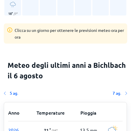
18
°
/
7
°
Clicca su un giorno per ottenere le previsioni meteo ora per
ora
Meteo degli ultimi anni a Bichlbach
il 6 agosto
5 ag.
7 ag.
Anno
Temperature
Pioggia
2026
13,5
21
°
mm
/
14
°