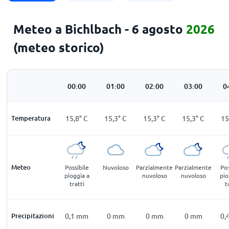
Meteo a Bichlbach - 6 agosto
2026
(meteo storico)
00:00
01:00
02:00
03:00
0
Temperatura
15,8
°
C
15,3
°
C
15,3
°
C
15,3
°
C
15
Meteo
Possibile
Nuvoloso
Parzialmente
Parzialmente
Pos
pioggia a
nuvoloso
nuvoloso
pio
tratti
t
Precipitazioni
0,1
mm
0
mm
0
mm
0
mm
0,