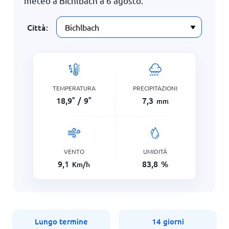
meteo a Bichlbach a
6 agosto
.
Città:
TEMPERATURA
PRECIPITAZIONI
18,9
°
/
9
°
7,3
mm
VENTO
UMIDITÀ
9,1
83,8
%
Km/h
Lungo termine
14 giorni