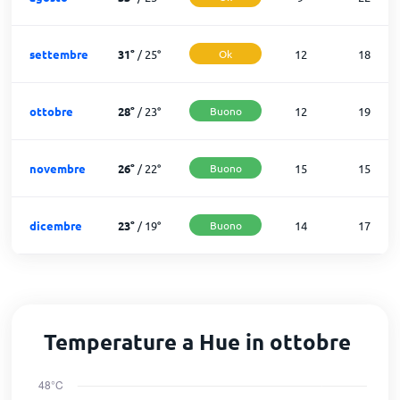
settembre
31
°
/
25
°
Ok
12
18
ottobre
28
°
/
23
°
Buono
12
19
novembre
26
°
/
22
°
Buono
15
15
dicembre
23
°
/
19
°
Buono
14
17
Temperature a Hue in ottobre