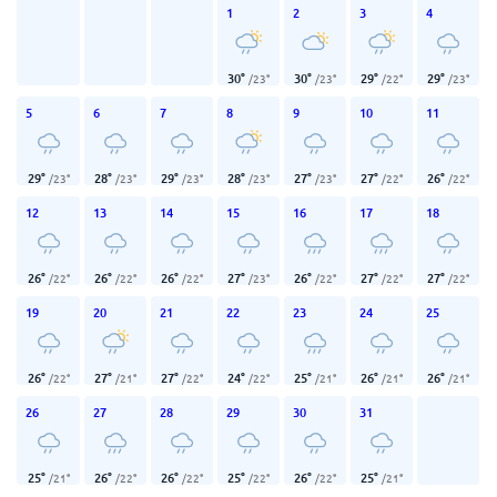
1
2
3
4
30
°
30
°
29
°
29
°
/
23
°
/
23
°
/
22
°
/
23
°
5
6
7
8
9
10
11
29
°
28
°
29
°
28
°
27
°
27
°
26
°
/
23
°
/
23
°
/
23
°
/
23
°
/
23
°
/
22
°
/
22
°
12
13
14
15
16
17
18
26
°
26
°
26
°
27
°
26
°
27
°
27
°
/
22
°
/
22
°
/
22
°
/
23
°
/
22
°
/
22
°
/
22
°
19
20
21
22
23
24
25
26
°
27
°
27
°
24
°
25
°
26
°
26
°
/
22
°
/
21
°
/
22
°
/
22
°
/
21
°
/
21
°
/
21
°
26
27
28
29
30
31
25
°
26
°
26
°
25
°
26
°
25
°
/
21
°
/
22
°
/
22
°
/
22
°
/
22
°
/
21
°