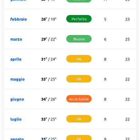
febbraio
26
°
/
19
°
Perfetto
5
23
marzo
29
°
/
22
°
Buono
6
25
aprile
31
°
/
24
°
Ok
8
23
maggio
33
°
/
25
°
Ok
9
22
giugno
34
°
/
26
°
Accettabile
8
22
luglio
33
°
/
25
°
Ok
9
22
agosto
33
°
/
25
°
Ok
9
22