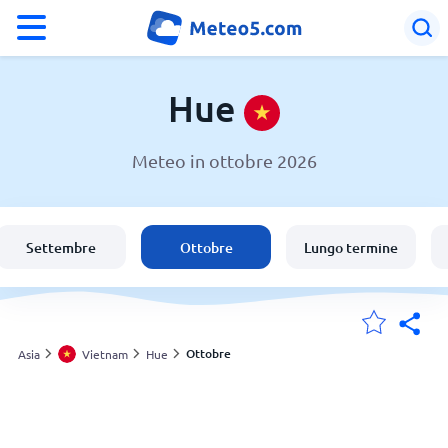
°F
°C
Hue
Meteo in ottobre 2026
Meteo a Hue
Vietnam
Settembre
Ottobre
Lungo termine
Italia
Svizzera
Ottobre
Asia
Vietnam
Hue
Le mie località