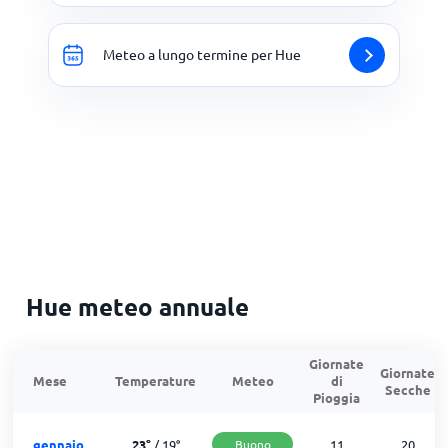
Meteo a lungo termine per Hue
Hue meteo annuale
Giornate
Giornate
Mese
Temperature
Meteo
di
Secche
Pioggia
gennaio
23
°
/
19
°
Buono
11
20