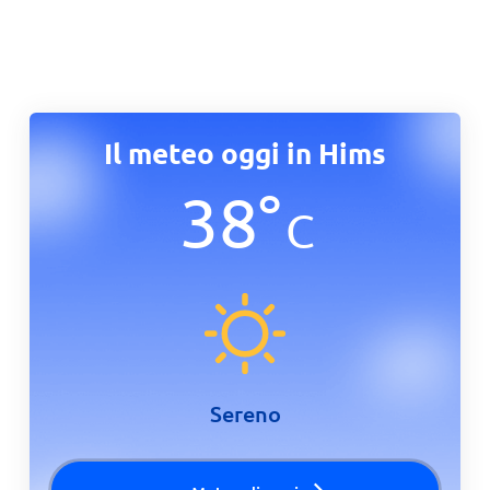
Il meteo oggi in Hims
38
°
C
Sereno