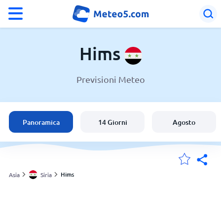
°F
°C
Hims
Previsioni Meteo
Meteo in Hims
Siria
Panoramica
14 Giorni
Agosto
Italia
Svizzera
Hims
Asia
Siria
Le mie località