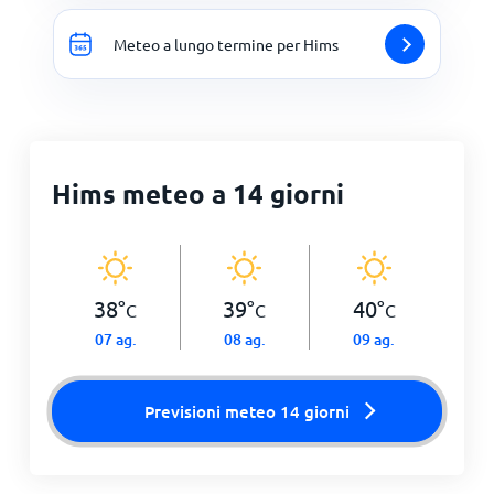
Meteo a lungo termine per Hims
Hims meteo a 14 giorni
38
°
39
°
40
°
C
C
C
07 ag.
08 ag.
09 ag.
Previsioni meteo 14 giorni