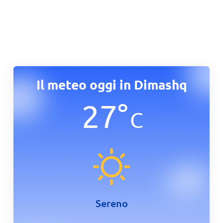
Il meteo oggi in Dimashq
27
°
C
Sereno