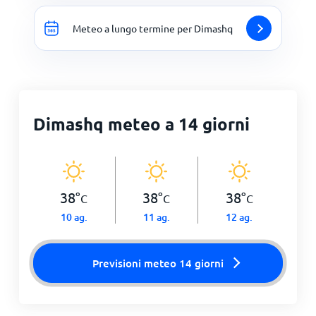
Meteo a lungo termine per Dimashq
Dimashq meteo a 14 giorni
38
°
38
°
38
°
C
C
C
10 ag.
11 ag.
12 ag.
Previsioni meteo 14 giorni