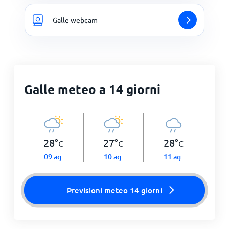
Galle webcam
Galle meteo a 14 giorni
28
°
27
°
28
°
C
C
C
09 ag.
10 ag.
11 ag.
Previsioni meteo 14 giorni