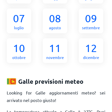
07
08
09
luglio
agosto
settembre
10
11
12
ottobre
novembre
dicembre
Galle previsioni meteo
Looking for Galle aggiornamenti meteo? sei
arrivato nel posto giusto!
La temperatura attuale a Galle è
27
°
C
. Puoi