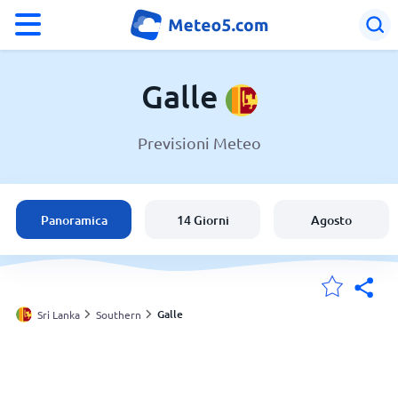
°F
°C
Galle
Previsioni Meteo
Meteo a Galle
Sri Lanka
Panoramica
14 Giorni
Agosto
Italia
Svizzera
Galle
Sri Lanka
Southern
Le mie località