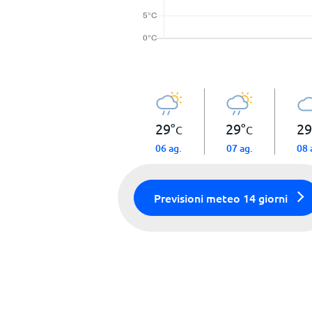
29
°
29
°
29
C
C
06 ag.
07 ag.
08 
Previsioni meteo 14 giorni