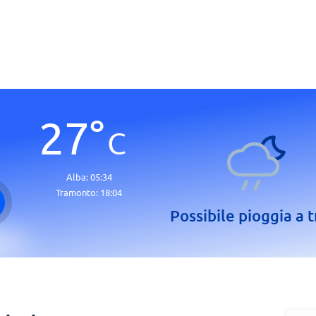
27
°
C
Alba:
05:34
Tramonto:
18:04
Possibile pioggia a t