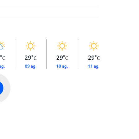
°
29
°
29
°
29
°
C
C
C
C
ag.
09 ag.
10 ag.
11 ag.