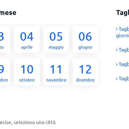
 mese
Tag
› Tag
3
04
05
06
giorn
zo
aprile
maggio
giugno
› Tag
› Tag
9
10
11
12
› Tag
mbre
ottobre
novembre
dicembre
ecise, seleziona una città