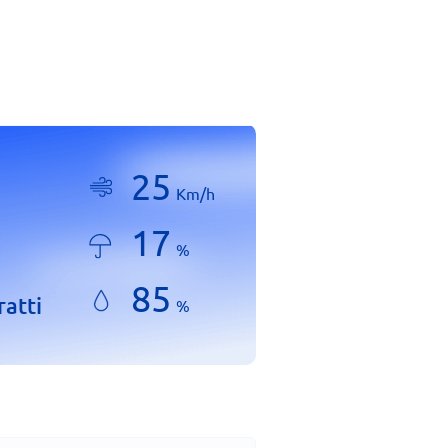
25
Km/h
17
%
85
ratti
%