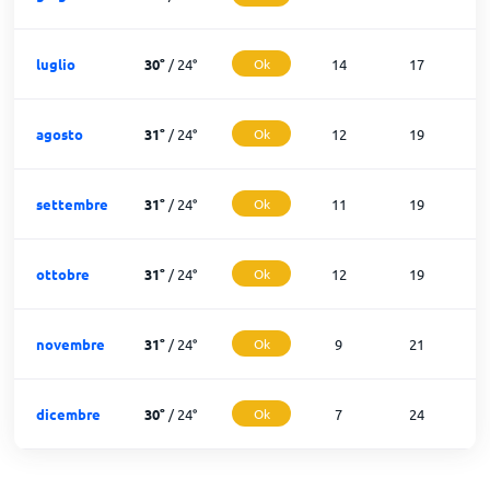
luglio
30
°
/
24
°
Ok
14
17
agosto
31
°
/
24
°
Ok
12
19
settembre
31
°
/
24
°
Ok
11
19
ottobre
31
°
/
24
°
Ok
12
19
novembre
31
°
/
24
°
Ok
9
21
dicembre
30
°
/
24
°
Ok
7
24