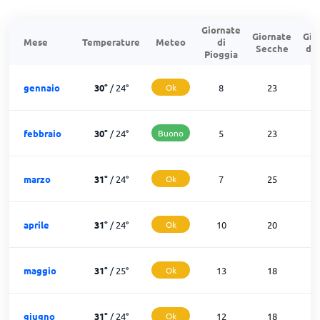
Giornate
Giornate
Gio
Mese
Temperature
Meteo
di
Secche
di
Pioggia
gennaio
30
°
/
24
°
Ok
8
23
febbraio
30
°
/
24
°
Buono
5
23
marzo
31
°
/
24
°
Ok
7
25
aprile
31
°
/
24
°
Ok
10
20
maggio
31
°
/
25
°
Ok
13
18
giugno
31
°
/
24
°
Ok
12
18