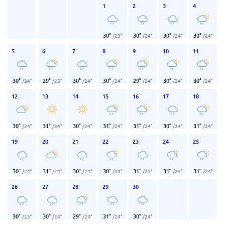
1
2
3
4
30
°
30
°
30
°
30
°
/
23
°
/
24
°
/
24
°
/
24
°
5
6
7
8
9
10
11
30
°
29
°
30
°
30
°
29
°
30
°
30
°
/
24
°
/
23
°
/
24
°
/
24
°
/
24
°
/
24
°
/
24
°
12
13
14
15
16
17
18
30
°
31
°
30
°
31
°
31
°
30
°
31
°
/
24
°
/
24
°
/
24
°
/
24
°
/
24
°
/
24
°
/
24
°
19
20
21
22
23
24
25
30
°
31
°
30
°
30
°
31
°
31
°
31
°
/
24
°
/
24
°
/
24
°
/
24
°
/
25
°
/
24
°
/
24
°
26
27
28
29
30
30
°
30
°
29
°
31
°
30
°
/
25
°
/
24
°
/
24
°
/
24
°
/
24
°