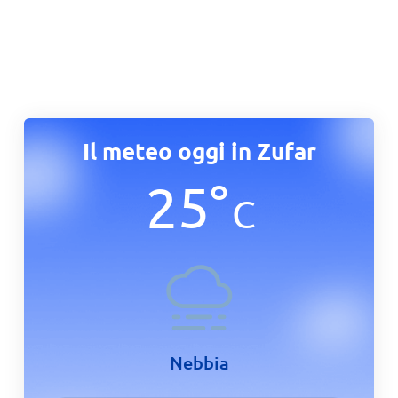
Il meteo oggi in Zufar
25
°
C
Nebbia