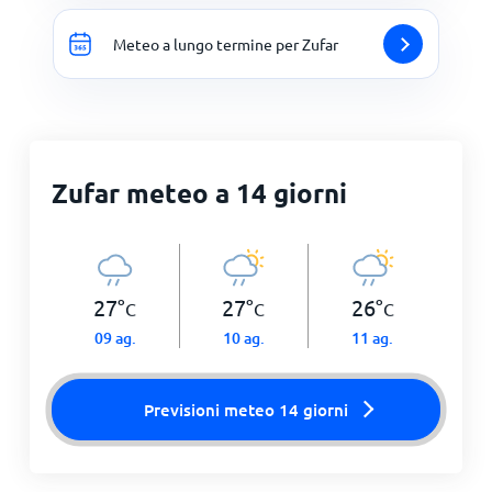
Meteo a lungo termine per Zufar
Zufar meteo a 14 giorni
27
°
27
°
26
°
C
C
C
09 ag.
10 ag.
11 ag.
Previsioni meteo 14 giorni