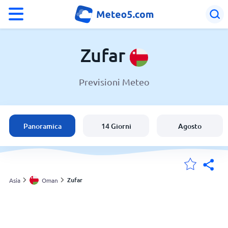
°F
°C
Zufar
Previsioni Meteo
Meteo in Zufar
Oman
Panoramica
14 Giorni
Agosto
Italia
Svizzera
Zufar
Asia
Oman
Le mie località