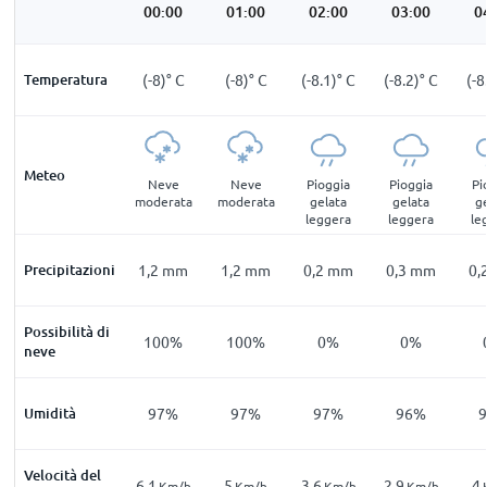
00:00
01:00
02:00
03:00
0
Temperatura
(-8)
°
C
(-8)
°
C
(-8.1)
°
C
(-8.2)
°
C
(-8
Meteo
Neve
Neve
Pioggia
Pioggia
Pi
moderata
moderata
gelata
gelata
g
leggera
leggera
le
Precipitazioni
1,2
mm
1,2
mm
0,2
mm
0,3
mm
0,
Possibilità di
100%
100%
0%
0%
neve
Umidità
97%
97%
97%
96%
Velocità del
6.1
5
3.6
2.9
4
Km/h
Km/h
Km/h
Km/h