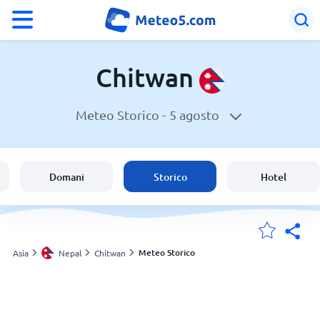
°F
°C
Chitwan
Meteo Storico -
5 agosto
Meteo a Chitwan
Nepal
Domani
Storico
Hotel
Italia
Svizzera
Meteo Storico
Asia
Nepal
Chitwan
Le mie località