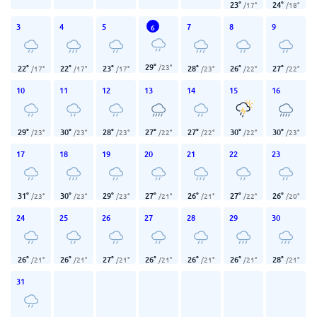
23
°
24
°
/
17
°
/
18
°
3
4
5
7
8
9
6
29
°
/
23
°
22
°
22
°
23
°
28
°
26
°
27
°
/
17
°
/
17
°
/
17
°
/
23
°
/
22
°
/
22
°
10
11
12
13
14
15
16
29
°
30
°
28
°
27
°
27
°
30
°
30
°
/
23
°
/
23
°
/
23
°
/
22
°
/
22
°
/
22
°
/
23
°
17
18
19
20
21
22
23
31
°
30
°
29
°
27
°
26
°
27
°
26
°
/
23
°
/
23
°
/
23
°
/
21
°
/
21
°
/
22
°
/
20
°
24
25
26
27
28
29
30
26
°
26
°
27
°
26
°
26
°
26
°
28
°
/
21
°
/
21
°
/
21
°
/
21
°
/
21
°
/
21
°
/
21
°
31