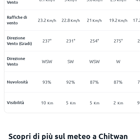
Vento
Raffiche di
23.2
22.8
21
19.2
17.
Km/h
Km/h
Km/h
Km/h
vento
Direzione
237°
231°
254°
275°
2
Vento (Gradi)
Direzione
WSW
SW
WSW
W
Vento
Nuvolosità
93%
92%
87%
87%
Visibilità
10
5
5
2
9
Km
Km
Km
Km
Scopri di più sul meteo a Chitwan