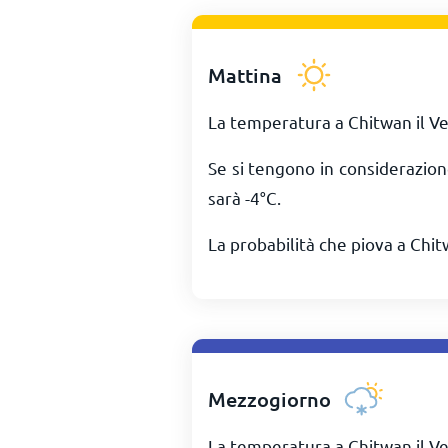
Mattina
La temperatura a Chitwan il Ve
Se si tengono in considerazion
sarà
-4
°
C
.
La probabilità che piova a Chit
Mezzogiorno
La temperatura a Chitwan il V