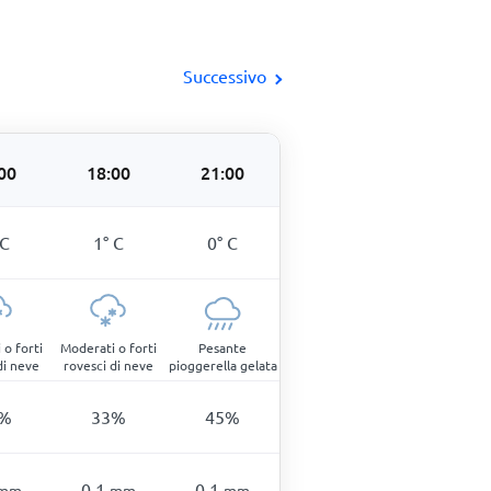
Successivo
00
18:00
21:00
C
1
°
C
0
°
C
 o forti
Moderati o forti
Pesante
di neve
rovesci di neve
pioggerella gelata
%
33
%
45
%
0,1
0,1
mm
mm
mm