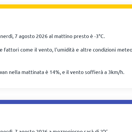
nerdì, 7 agosto 2026 al mattino presto è
-3
°
C
.
e fattori come il vento, l'umidità e altre condizioni mete
wan nella mattinata è 14%, e il vento soffierà a
3
km/h
.
enerdì, 7 agosto 2026 a mezzogiorno sarà di
2
°
C
.