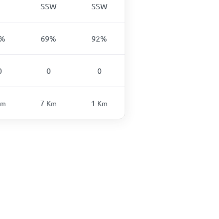
SSW
SSW
%
69
%
92
%
0
0
0
7
1
Km
Km
Km