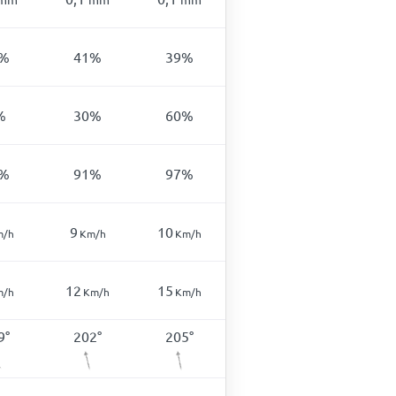
%
41
%
39
%
%
30
%
60
%
%
91
%
97
%
9
10
m/h
Km/h
Km/h
12
15
m/h
Km/h
Km/h
9
°
202
°
205
°