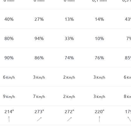
40
%
27
%
13
%
14
%
43
80
%
94
%
33
%
10
%
7
90
%
86
%
74
%
76
%
85
6
3
2
3
6
Km/h
Km/h
Km/h
Km/h
K
9
7
2
3
8
Km/h
Km/h
Km/h
Km/h
K
214
°
273
°
272
°
220
°
17