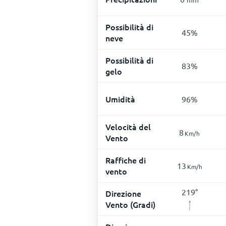
Possibilità di
45
%
neve
Possibilità di
83
%
gelo
Umidità
96
%
Velocità del
8
Km/h
Vento
Raffiche di
13
Km/h
vento
219
°
Direzione
Vento (Gradi)