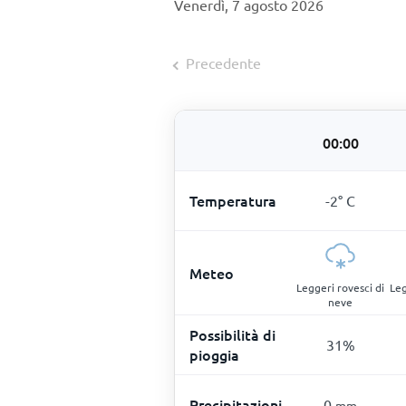
Venerdì, 7 agosto 2026
Precedente
00:00
Temperatura
-2
°
C
Meteo
Leggeri rovesci di
Leg
neve
Possibilità di
31
%
pioggia
Precipitazioni
0
mm