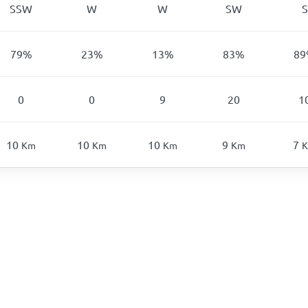
SSW
W
W
SW
S
79
%
23
%
13
%
83
%
89
0
0
9
20
1
10
10
10
9
7
Km
Km
Km
Km