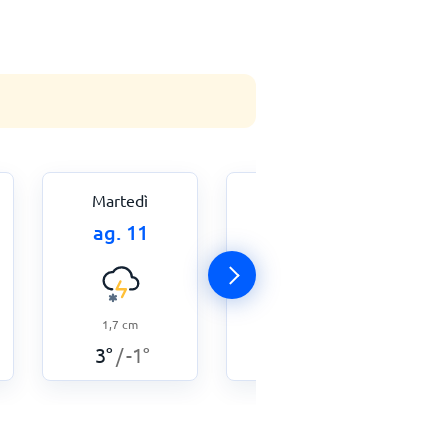
Martedì
Mercoledì
ag. 11
ag. 12
1,7
cm
1,0
cm
3
°
-1
°
6
°
0
°
/
/