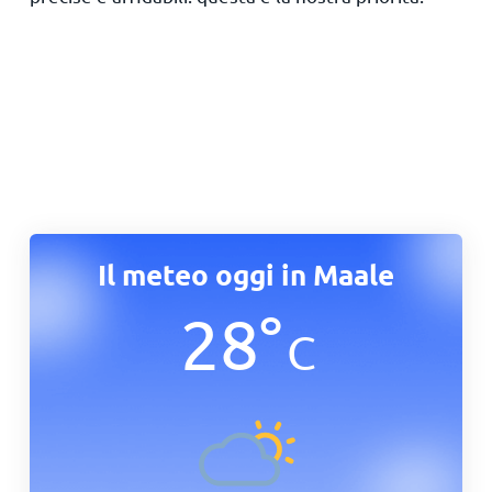
Il meteo oggi in Maale
28
°
C