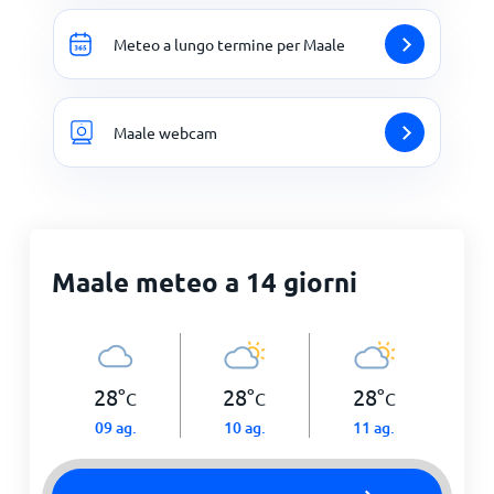
Meteo a lungo termine per Maale
Maale webcam
Maale meteo a 14 giorni
28
°
28
°
28
°
C
C
C
09 ag.
10 ag.
11 ag.