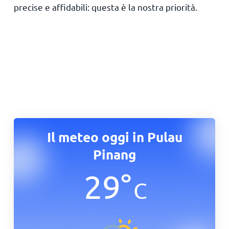
precise e affidabili: questa è la nostra priorità.
Il meteo oggi in Pulau
Pinang
29
°
C