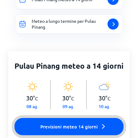
Meteo a lungo termine per Pulau
Pinang
Pulau Pinang meteo a 14 giorni
30
°
30
°
30
°
C
C
C
08 ag.
09 ag.
10 ag.
Previsioni meteo 14 giorni