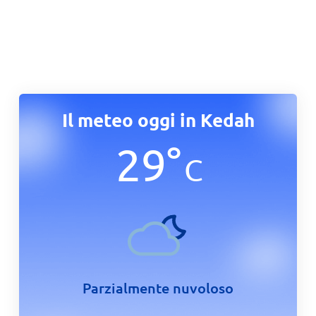
Il meteo oggi in Kedah
29
°
C
Parzialmente nuvoloso