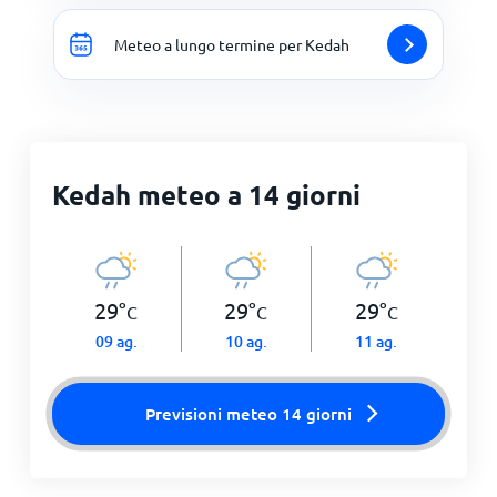
Meteo a lungo termine per Kedah
Kedah meteo a 14 giorni
29
°
29
°
29
°
C
C
C
09 ag.
10 ag.
11 ag.
Previsioni meteo 14 giorni