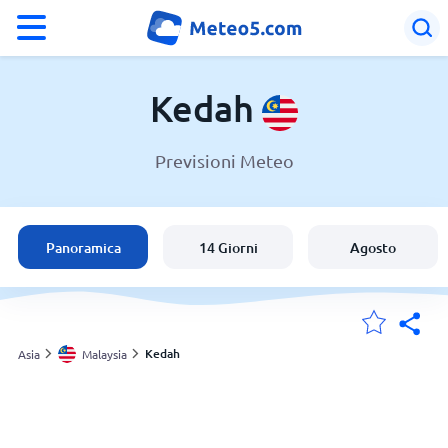
°F
°C
Kedah
Previsioni Meteo
Meteo in Kedah
Malaysia
Panoramica
14 Giorni
Agosto
Italia
Svizzera
Kedah
Asia
Malaysia
Le mie località