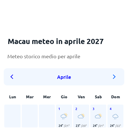
Principale
Macau meteo in aprile 2027
Meteo storico medio per aprile
Aprile
Lun
Mar
Mer
Gio
Ven
Sab
Dom
1
2
3
4
24
°
23
°
24
°
24
°
/
21
°
/
20
°
/
21
°
/
22
°