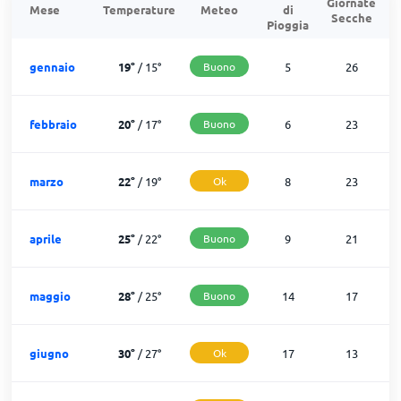
Giornate
G
Mese
Temperature
Meteo
di
Secche
d
Pioggia
gennaio
19
°
/
15
°
Buono
5
26
febbraio
20
°
/
17
°
Buono
6
23
marzo
22
°
/
19
°
Ok
8
23
aprile
25
°
/
22
°
Buono
9
21
maggio
28
°
/
25
°
Buono
14
17
giugno
30
°
/
27
°
Ok
17
13