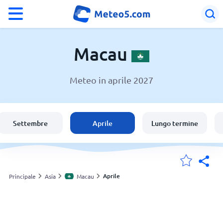
°F
°C
Macau
Meteo in aprile 2027
Meteo in Macau
Macau
Settembre
Aprile
Lungo termine
Italia
Svizzera
Aprile
Principale
Asia
Macau
Le mie località