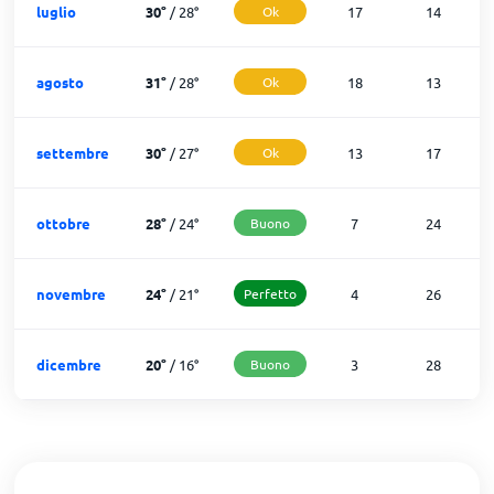
luglio
30
°
/
28
°
Ok
17
14
agosto
31
°
/
28
°
Ok
18
13
settembre
30
°
/
27
°
Ok
13
17
ottobre
28
°
/
24
°
Buono
7
24
novembre
24
°
/
21
°
Perfetto
4
26
dicembre
20
°
/
16
°
Buono
3
28