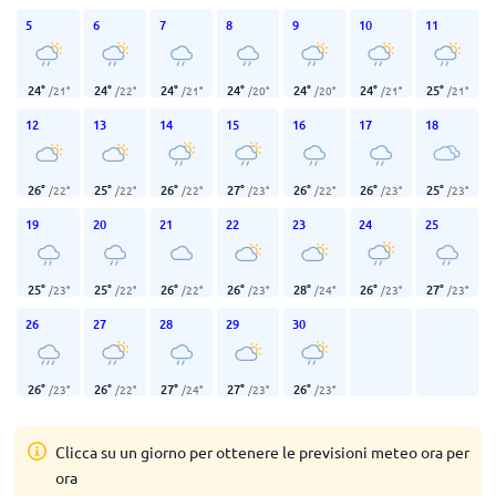
5
6
7
8
9
10
11
24
°
24
°
24
°
24
°
24
°
24
°
25
°
/
21
°
/
22
°
/
21
°
/
20
°
/
20
°
/
21
°
/
21
°
12
13
14
15
16
17
18
26
°
25
°
26
°
27
°
26
°
26
°
25
°
/
22
°
/
22
°
/
22
°
/
23
°
/
22
°
/
23
°
/
23
°
19
20
21
22
23
24
25
25
°
25
°
26
°
26
°
28
°
26
°
27
°
/
23
°
/
22
°
/
22
°
/
23
°
/
24
°
/
23
°
/
23
°
26
27
28
29
30
26
°
26
°
27
°
27
°
26
°
/
23
°
/
22
°
/
24
°
/
23
°
/
23
°
Clicca su un giorno per ottenere le previsioni meteo ora per
ora