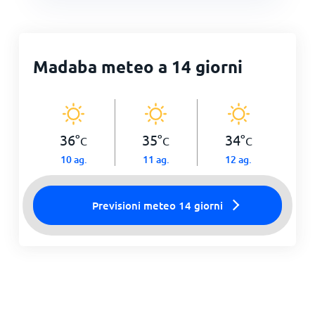
Madaba meteo a 14 giorni
36
°
35
°
34
°
C
C
C
10 ag.
11 ag.
12 ag.
Previsioni meteo 14 giorni