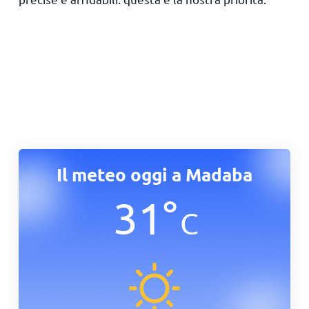
Il meteo oggi a Madaba
31
°
C