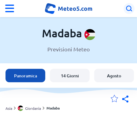
°F
°C
Madaba
Previsioni Meteo
Meteo a Madaba
Giordania
Panoramica
14 Giorni
Agosto
Italia
Svizzera
Madaba
Asia
Giordania
Le mie località