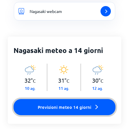
Nagasaki webcam
Nagasaki meteo a 14 giorni
32
°
31
°
30
°
C
C
C
10 ag.
11 ag.
12 ag.
Previsioni meteo 14 giorni