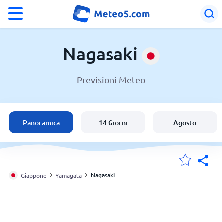
°F
°C
Nagasaki
Previsioni Meteo
Meteo a Nagasaki
Giappone
Panoramica
14 Giorni
Agosto
Italia
Svizzera
Nagasaki
Giappone
Yamagata
Le mie località