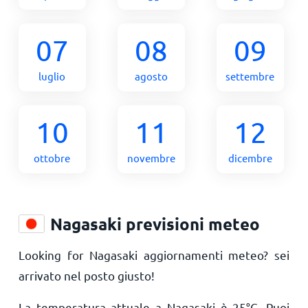
07
08
09
luglio
agosto
settembre
10
11
12
ottobre
novembre
dicembre
Nagasaki previsioni meteo
Looking for Nagasaki aggiornamenti meteo? sei
arrivato nel posto giusto!
La temperatura attuale a Nagasaki è
25
°
C
. Puoi