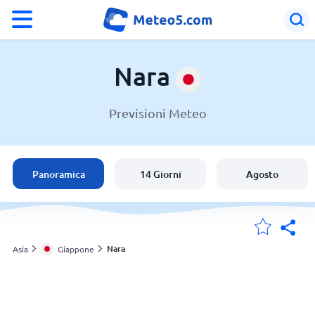
°F
°C
Nara
Previsioni Meteo
Meteo a Nara
Giappone
Panoramica
14 Giorni
Agosto
Italia
Svizzera
Nara
Asia
Giappone
Le mie località