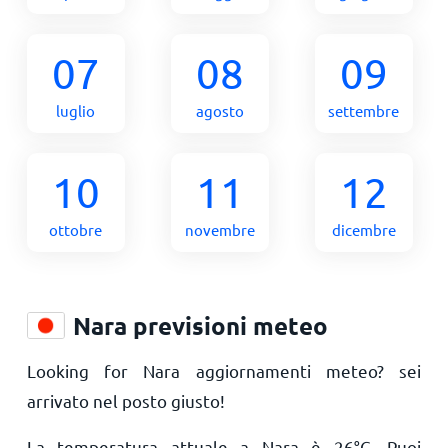
07
08
09
luglio
agosto
settembre
10
11
12
ottobre
novembre
dicembre
Nara previsioni meteo
Looking for Nara aggiornamenti meteo? sei
arrivato nel posto giusto!
La temperatura attuale a Nara è
26
°
C
. Puoi