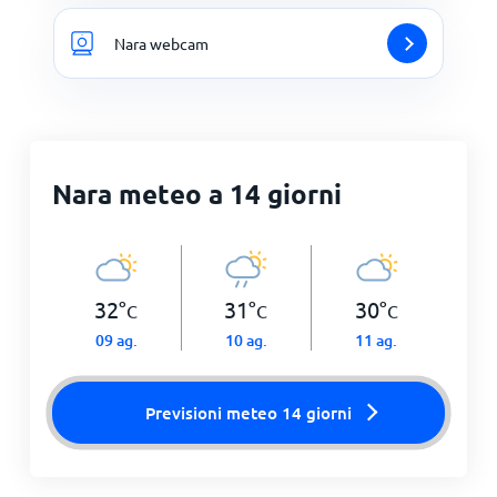
Nara webcam
Nara meteo a 14 giorni
32
°
31
°
30
°
C
C
C
09 ag.
10 ag.
11 ag.
Previsioni meteo 14 giorni