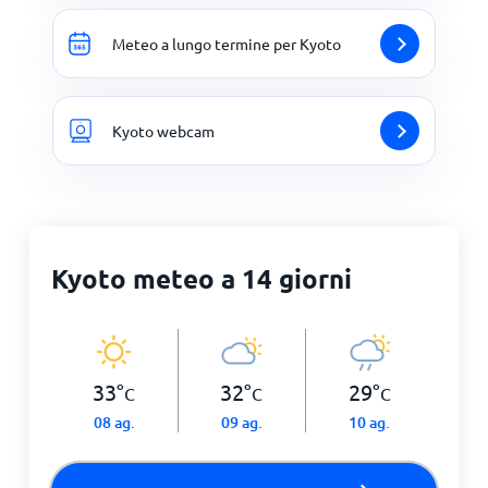
Meteo a lungo termine per Kyoto
Kyoto webcam
Kyoto meteo a 14 giorni
33
°
32
°
29
°
C
C
C
08 ag.
09 ag.
10 ag.