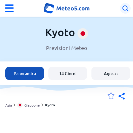
°F
°C
Kyoto
Previsioni Meteo
Meteo in Kyoto
Giappone
Panoramica
14 Giorni
Agosto
Italia
Svizzera
Kyoto
Asia
Giappone
Le mie località