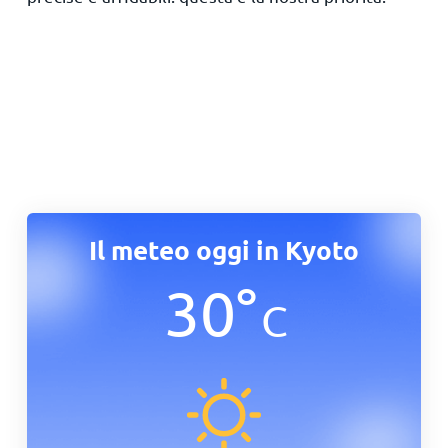
Il meteo oggi in Kyoto
30
°
C