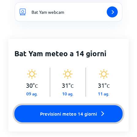
Bat Yam webcam
Bat Yam meteo a 14 giorni
30
°
31
°
31
°
C
C
C
09 ag.
10 ag.
11 ag.
Previsioni meteo 14 giorni