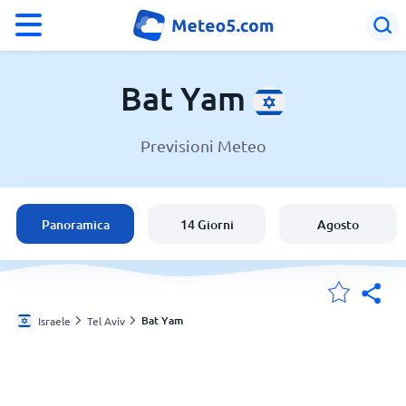
°F
°C
Bat Yam
Previsioni Meteo
Meteo a Bat Yam
Israele
Panoramica
14 Giorni
Agosto
Italia
Svizzera
Bat Yam
Israele
Tel Aviv
Le mie località