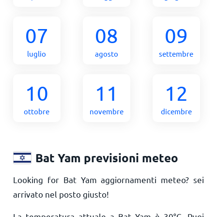
07
08
09
luglio
agosto
settembre
10
11
12
ottobre
novembre
dicembre
Bat Yam previsioni meteo
Looking for Bat Yam aggiornamenti meteo? sei
arrivato nel posto giusto!
La temperatura attuale a Bat Yam è
30
°
C
. Puoi