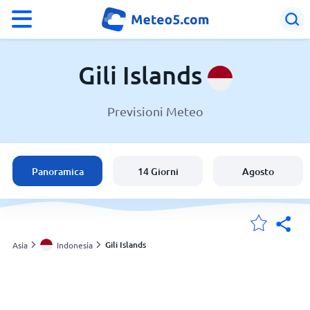
°F
°C
Gili Islands
Previsioni Meteo
Meteo a Gili Islands
Indonesia
Panoramica
14 Giorni
Agosto
Italia
Svizzera
Gili Islands
Asia
Indonesia
Le mie località