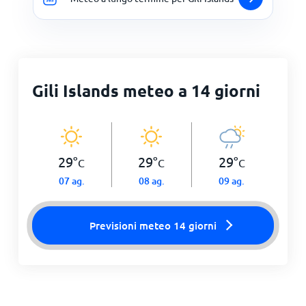
Gili Islands meteo a 14 giorni
29
°
29
°
29
°
C
C
C
07 ag.
08 ag.
09 ag.
Previsioni meteo 14 giorni