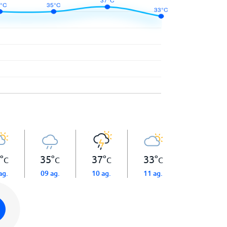
°
35
°
37
°
33
°
C
C
C
C
ag.
09 ag.
10 ag.
11 ag.