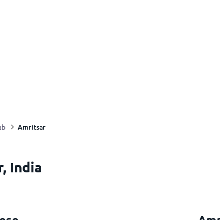
Amritsar
ab
, India
ese
Amr