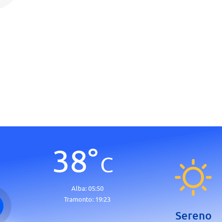
38
°
C
Alba:
05:50
Tramonto:
19:23
Sereno