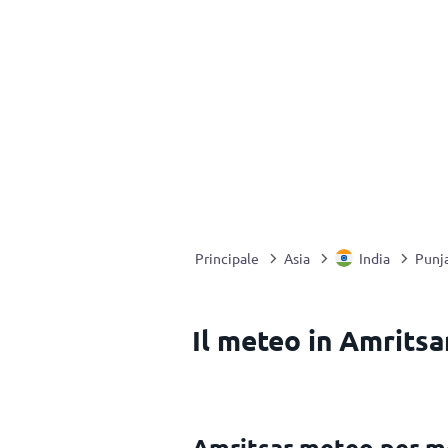
Principale
Asia
India
Punj
Il meteo in Amritsar
Amritsar meteo per m