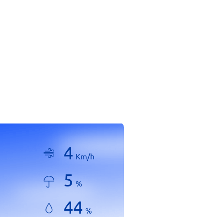
4
Km/h
5
%
44
%