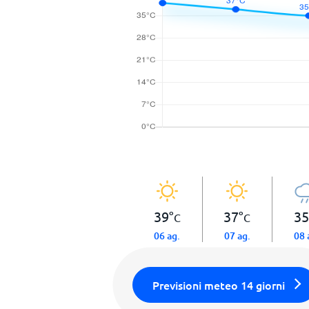
39
°
37
°
35
C
C
06 ag.
07 ag.
08 
Previsioni meteo 14 giorni