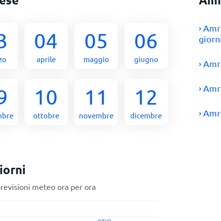
› Amr
3
04
05
06
giorn
zo
aprile
maggio
giugno
› Amr
› Amr
9
10
11
12
› Amr
mbre
ottobre
novembre
dicembre
iorni
previsioni meteo ora per ora