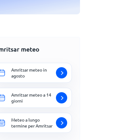
mritsar meteo
Amritsar meteo in
agosto
Amritsar meteo a 14
giorni
Meteo a lungo
termine per Amritsar