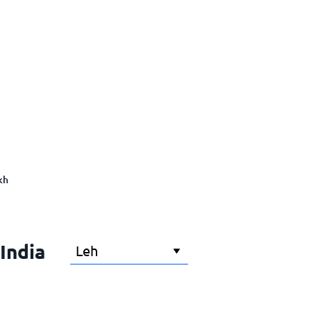
kh
 India