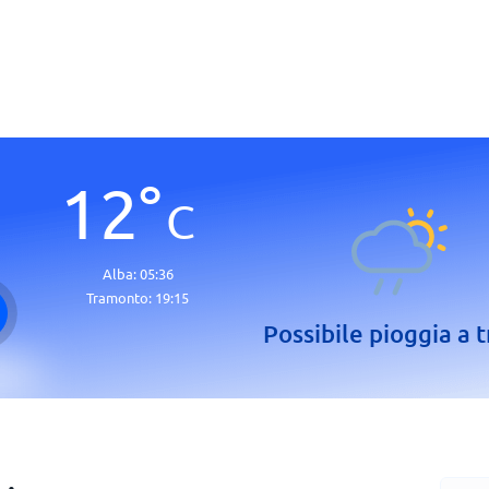
12
°
C
Alba:
05:36
Tramonto:
19:15
Possibile pioggia a t