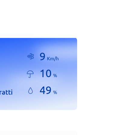
9
Km/h
10
%
49
ratti
%