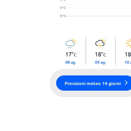
17
°
18
°
18
C
C
08 ag.
09 ag.
10 
Previsioni meteo 14 giorni