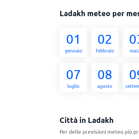
Ladakh meteo per me
01
02
0
gennaio
febbraio
mar
07
08
0
luglio
agosto
sette
Città in Ladakh
Per delle previsioni meteo più pr