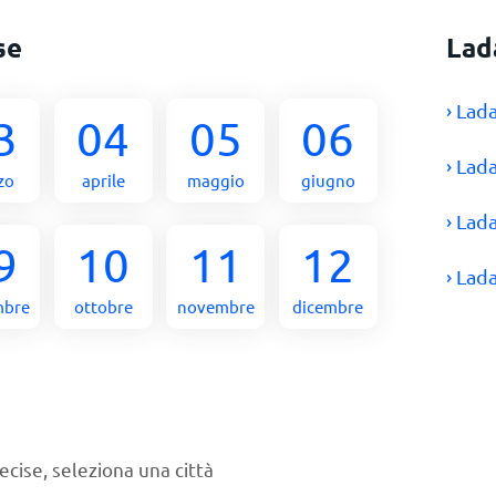
se
Lad
› Lad
3
04
05
06
› Lad
zo
aprile
maggio
giugno
› Lad
9
10
11
12
› Lad
mbre
ottobre
novembre
dicembre
ecise, seleziona una città